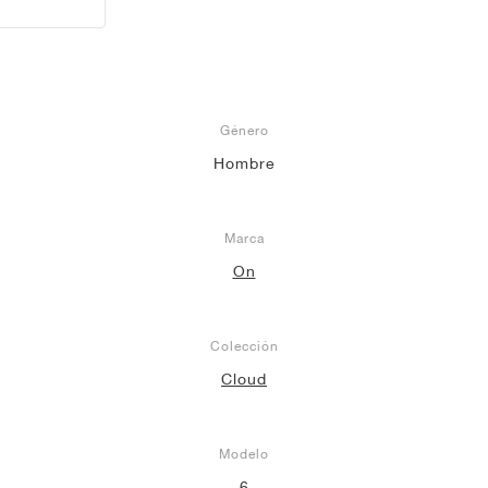
Género
Hombre
Marca
On
Colección
Cloud
Modelo
6