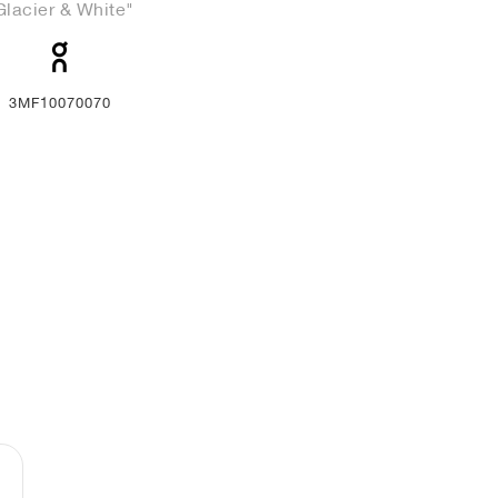
Glacier & White"
3MF10070070