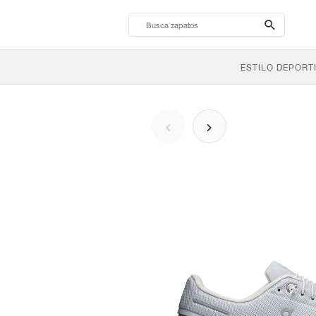
search-
btn
ESTILO DEPORT