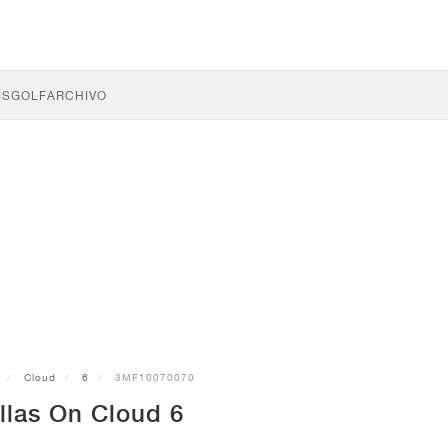
IS
GOLF
ARCHIVO
Cloud
6
3MF10070070
llas On Cloud 6