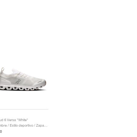
ud 6 Versa "White"
Hombre / Estilo deportivo / Zapatos
0