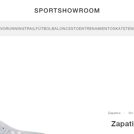
IVO
RUNNING
TRAIL
FÚTBOL
BALONCESTO
ENTRENAMIENTO
SKATE
TEN
Zapatos
On
Zapati