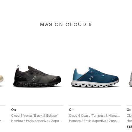
MÁS ON CLOUD 6
On
On
On
Cloud 6 Versa "Black & Eclipse"
Cloud 6 Coast "Tempest & Niagara"
Clo
Hombre / Estilo deportivo / Zapatos
Hombre / Estilo deportivo / Zapatos
Hombre / Estilo deportivo / Zapatos
€18