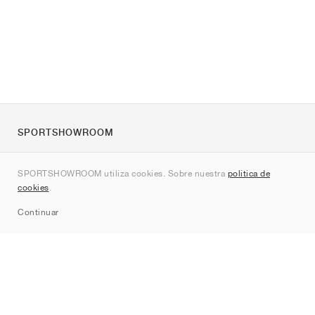
SPORTSHOWROOM
Quienes somos
SPORTSHOWROOM utiliza cookies. Sobre nuestra
política de
Contacto
cookies
.
Sitemap
Continuar
Marcas
Nike
Jordan
adidas