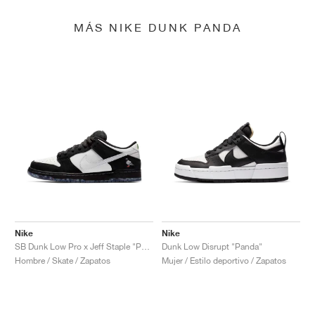
MÁS NIKE DUNK PANDA
Nike
Nike
SB Dunk Low Pro x Jeff Staple "Panda Pigeon"
Dunk Low Disrupt "Panda"
Hombre / Skate / Zapatos
Mujer / Estilo deportivo / Zapatos