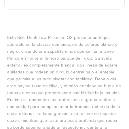
FIELD GENERAL
CRAZE
ADIRACER
MULE
471
GEL-CUMULUS 16
G.T. CUT
FORCE 58
TEKKIRA CUP
508
JORDAN
KILLSHOT 2
MOTO 2K
ITALIA
LEGACY 312
ALLERDALE
G.T. FUTURE
PS8
ALOHA SUPER
600
TOTAL 90
PHENOMENA
FORUM
JUMPMAN JACK
2000
VERTEBRAE
808
Esta Nike Dunk Low Premium QS presenta un toque
adorable en la clásica combinación de colores blanco y
AVA ROVER
1000
HAMBURG
204L
AIR MAX 95
933
negro, creando una zapatilla única que se llama Ueno
Panda en honor al famoso parque de Tokio. Su suela
MIND
860V2
exterior es completamente blanca, con líneas de agarre
anilladas que rodean un círculo central bajo el antepié
AIR RIFT
que permite al usuario pivotar con facilidad. Debajo del
arco hay un texto de Nike, y el talón contiene un bucle de
tacos gruesos que proporcionan estabilidad bajo los pies.
Encima se encuentra una entresuela negra que ofrece
comodidad para complementar la tracción obtenida de la
suela exterior. Lo hace gracias a su relleno de espuma
suave, mientras que la ranura poco profunda que rodea
su borde superior añade un aspecto intrigante a la