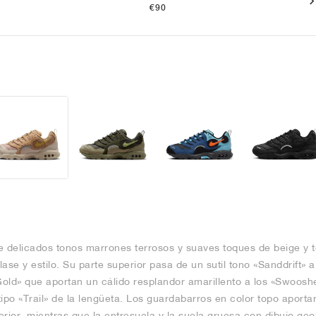
€90
delicados tonos marrones terrosos y suaves toques de beige y to
ase y estilo. Su parte superior pasa de un sutil tono «Sanddrift»
old» que aportan un cálido resplandor amarillento a los «Swooshe
otipo «Trail» de la lengüeta. Los guardabarros en color topo aporta
ferior, mientras que la entresuela y la suela gruesa con dibujo g