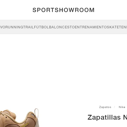
IVO
RUNNING
TRAIL
FÚTBOL
BALONCESTO
ENTRENAMIENTO
SKATE
TEN
Zapatos
Nike
Zapatillas 