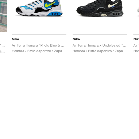
Nike
Nike
Nik
Air Terra Humara "Photo Blue & Volt"
Air Terra Humara x Undefeated "Black"
Air Terra Humara x Undefeated "Light Menta"
Hombre / Estilo deportivo / Zapatos
Hombre / Estilo deportivo / Zapatos
Hombre / Estilo deportivo / Zapatos