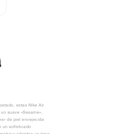
stado, estas Nike Air
 a un suave «Sesame»,
s» de piel envejecida
n un sofisticado
eométrico adoptan un tono