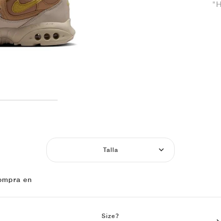
"
Talla
ompra en
Size?