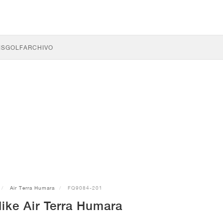
IS
GOLF
ARCHIVO
Air Terra Humara
FQ9084-201
Nike Air Terra Humara