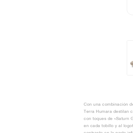
Con una combinación de 
Terra Humara destilan cl
con toques de «Saturn G
en cada tobillo y al log
contraste en la parte in