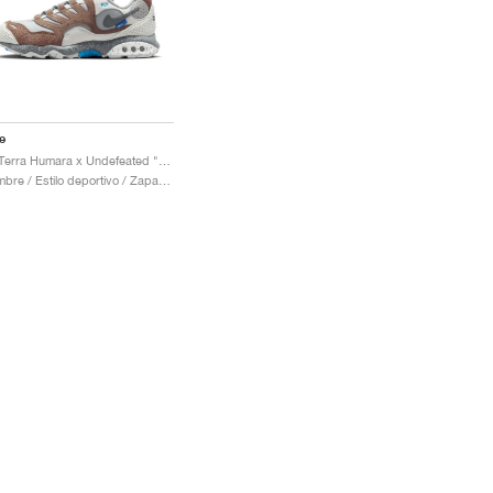
e
Air Terra Humara x Undefeated "Archeo Brown"
Hombre / Estilo deportivo / Zapatos