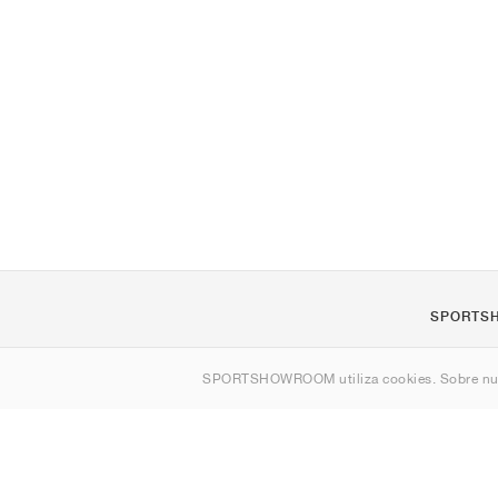
SPORTS
Quienes s
SPORTSHOWROOM utiliza cookies. Sobre nu
Contacto
Sitemap