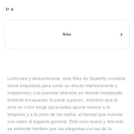
FIELD GENERAL
CRAZE
ADIRACER
MULE
471
GEL-CUMULUS 16
G.T. CUT
FORCE 58
TEKKIRA CUP
508
JORDAN
Ir a
KILLSHOT 2
MOTO 2K
ITALIA
LEGACY 312
ALLERDALE
G.T. FUTURE
PS8
ALOHA SUPER
600
TOTAL 90
PHENOMENA
FORUM
JUMPMAN JACK
2000
VERTEBRAE
808
Nike
AVA ROVER
1000
HAMBURG
204L
AIR MAX 95
933
MIND
860V2
Luminosa y deslumbrante, esta Nike Air Superfly combina
AIR RIFT
tonos exquisitos para crear un efecto impresionante y
majestuoso. Los paneles laterales en dorado metalizado
brillante enriquecen la parte superior, mientras que el
ante en color beige paracaídas aporta textura a la
lengüeta y a la zona de los ojales, al tiempo que suaviza
con estilo el aspecto general. Este tono suave y discreto
se extiende también por las elegantes curvas de la