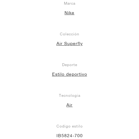
Marca
Nike
Colección
Air Superfly
Deporte
Estilo deportivo
Tecnología
Air
Codigo estilo
IB5824-700