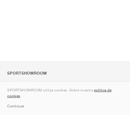
SPORTSHOWROOM
Quienes somos
SPORTSHOWROOM utiliza cookies. Sobre nuestra
política de
Contacto
cookies
.
Sitemap
Continuar
Marcas
Nike