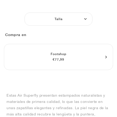
FIELD GENERAL
CRAZE
ADIRACER
MULE
471
GEL-CUMULUS 16
G.T. CUT
FORCE 58
TEKKIRA CUP
508
JORDAN
KILLSHOT 2
MOTO 2K
ITALIA
LEGACY 312
ALLERDALE
G.T. FUTURE
PS8
ALOHA SUPER
600
Talla
TOTAL 90
PHENOMENA
FORUM
JUMPMAN JACK
2000
VERTEBRAE
808
Compra en
AVA ROVER
1000
HAMBURG
204L
AIR MAX 95
933
Footshop
MIND
860V2
€77,99
AIR RIFT
Estas Air Superfly presentan estampados naturalistas y
materiales de primera calidad, lo que las convierte en
unas zapatillas elegantes y refinadas. La piel negra de la
más alta calidad recubre la lengüeta y la puntera,