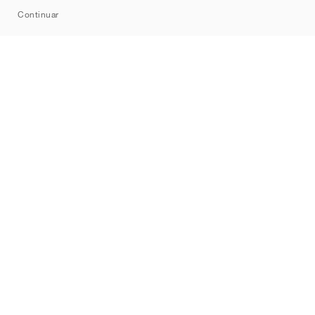
Continuar
Marcas
Nike
Jordan
adidas
New Balance
ASICS
PUMA
Converse
Vans
Hoka
Salomon
On
Saucony
Mizuno