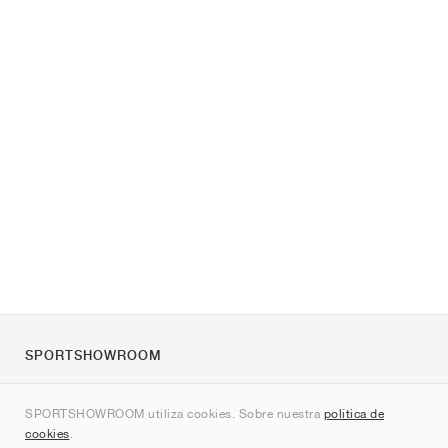
SPORTSHOWROOM
Quienes somos
SPORTSHOWROOM utiliza cookies. Sobre nuestra
política de
Contacto
cookies
.
Sitemap