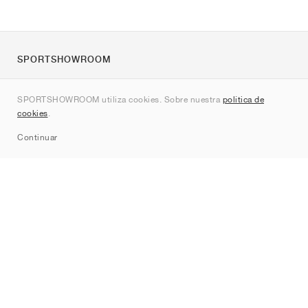
SPORTSHOWROOM
Quienes somos
SPORTSHOWROOM utiliza cookies. Sobre nuestra
política de
Contacto
cookies
.
Sitemap
Continuar
Marcas
Nike
Jordan
adidas
New Balance
ASICS
PUMA
Converse