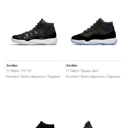
Jordan
Jordan
11 Retro "72-10"
11 Retro "Space Jam"
Hombre / Estilo deportivo / Zapatos
Hombre / Estilo deportivo / Zapatos