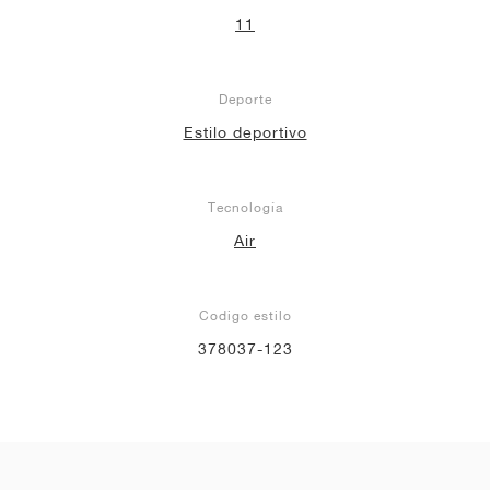
11
Deporte
Estilo deportivo
Tecnología
Air
Codigo estilo
378037-123