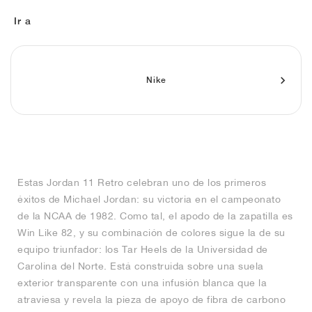
FIELD GENERAL
CRAZE
ADIRACER
MULE
471
GEL-CUMULUS 16
G.T. CUT
FORCE 58
TEKKIRA CUP
508
JORDAN
Ir a
KILLSHOT 2
MOTO 2K
ITALIA
LEGACY 312
ALLERDALE
G.T. FUTURE
PS8
ALOHA SUPER
600
TOTAL 90
PHENOMENA
FORUM
JUMPMAN JACK
2000
VERTEBRAE
808
Nike
AVA ROVER
1000
HAMBURG
204L
AIR MAX 95
933
MIND
860V2
Estas Jordan 11 Retro celebran uno de los primeros
AIR RIFT
éxitos de Michael Jordan: su victoria en el campeonato
de la NCAA de 1982. Como tal, el apodo de la zapatilla es
Win Like 82, y su combinación de colores sigue la de su
equipo triunfador: los Tar Heels de la Universidad de
Carolina del Norte. Está construida sobre una suela
exterior transparente con una infusión blanca que la
atraviesa y revela la pieza de apoyo de fibra de carbono