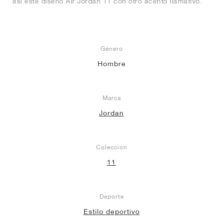
así este diseño Air Jordan 11 con otro acento llamativo.
Género
Hombre
Marca
Jordan
Colección
11
Deporte
Estilo deportivo