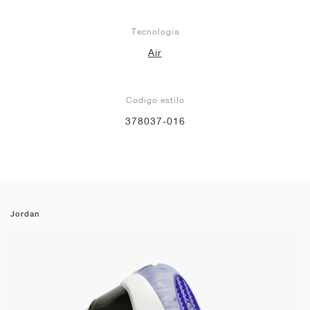
Tecnología
Air
Codigo estilo
378037-016
Jordan