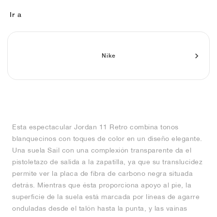
FIELD GENERAL
CRAZE
ADIRACER
MULE
471
GEL-CUMULUS 16
G.T. CUT
FORCE 58
TEKKIRA CUP
508
JORDAN
Ir a
KILLSHOT 2
MOTO 2K
ITALIA
LEGACY 312
ALLERDALE
G.T. FUTURE
PS8
ALOHA SUPER
600
TOTAL 90
PHENOMENA
FORUM
JUMPMAN JACK
2000
VERTEBRAE
808
Nike
AVA ROVER
1000
HAMBURG
204L
AIR MAX 95
933
MIND
860V2
Esta espectacular Jordan 11 Retro combina tonos
AIR RIFT
blanquecinos con toques de color en un diseño elegante.
Una suela Sail con una complexión transparente da el
pistoletazo de salida a la zapatilla, ya que su translucidez
permite ver la placa de fibra de carbono negra situada
detrás. Mientras que ésta proporciona apoyo al pie, la
superficie de la suela está marcada por líneas de agarre
onduladas desde el talón hasta la punta, y las vainas