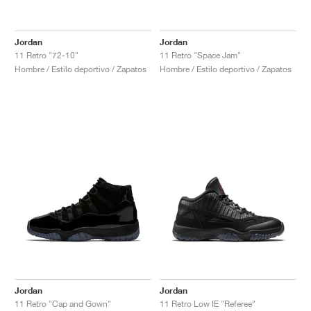
Jordan
Jordan
11 Retro "72-10"
11 Retro "Space Jam"
Hombre / Estilo deportivo / Zapatos
Hombre / Estilo deportivo / Zapatos
Jordan
Jordan
11 Retro "Cap and Gown"
11 Retro Low IE "Referee"