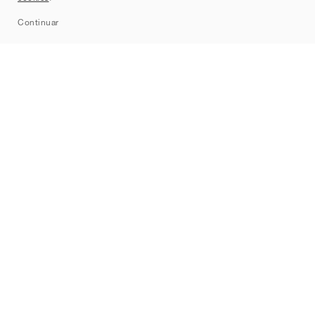
Sitemap
Continuar
Marcas
Nike
Jordan
adidas
New Balance
ASICS
PUMA
Converse
Vans
Hoka
Salomon
On
Saucony
Mizuno