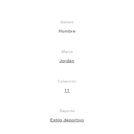
Género
Hombre
Marca
Jordan
Colección
11
Deporte
Estilo deportivo