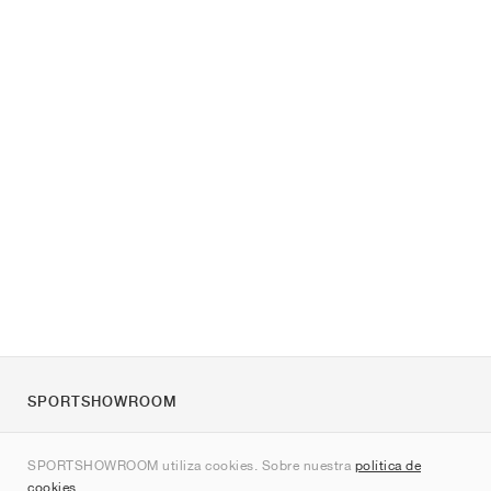
SPORTSHOWROOM
Quienes somos
SPORTSHOWROOM utiliza cookies. Sobre nuestra
política de
Contacto
cookies
.