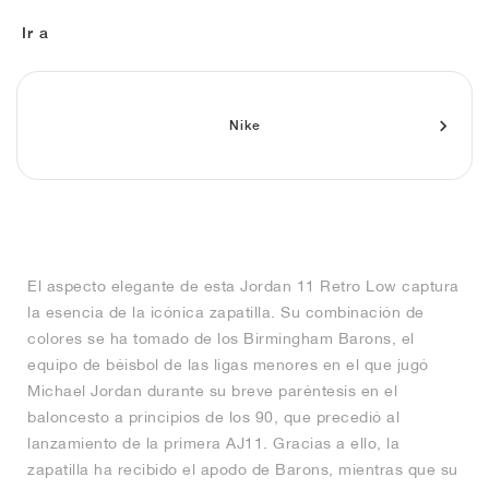
FIELD GENERAL
CRAZE
ADIRACER
MULE
471
GEL-CUMULUS 16
G.T. CUT
FORCE 58
TEKKIRA CUP
508
JORDAN
Ir a
KILLSHOT 2
MOTO 2K
ITALIA
LEGACY 312
ALLERDALE
G.T. FUTURE
PS8
ALOHA SUPER
600
TOTAL 90
PHENOMENA
FORUM
JUMPMAN JACK
2000
VERTEBRAE
808
Nike
AVA ROVER
1000
HAMBURG
204L
AIR MAX 95
933
MIND
860V2
El aspecto elegante de esta Jordan 11 Retro Low captura
AIR RIFT
la esencia de la icónica zapatilla. Su combinación de
colores se ha tomado de los Birmingham Barons, el
equipo de béisbol de las ligas menores en el que jugó
Michael Jordan durante su breve paréntesis en el
baloncesto a principios de los 90, que precedió al
lanzamiento de la primera AJ11. Gracias a ello, la
zapatilla ha recibido el apodo de Barons, mientras que su