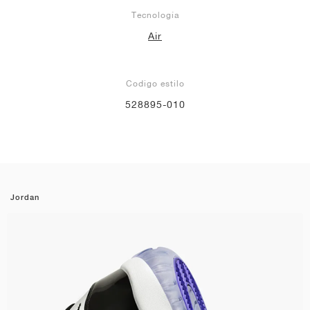
Tecnología
Air
Codigo estilo
528895-010
Jordan