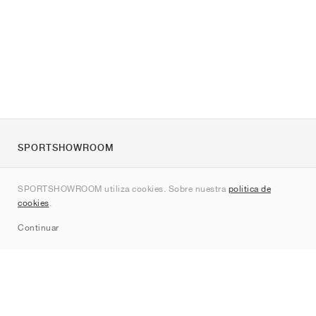
SPORTSHOWROOM
Quienes somos
SPORTSHOWROOM utiliza cookies. Sobre nuestra
política de
Contacto
cookies
.
Sitemap
Continuar
Marcas
Nike
Jordan