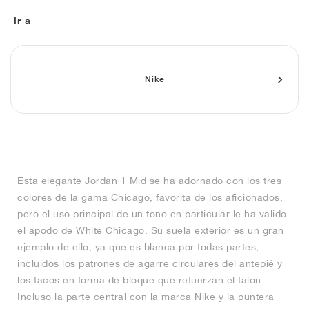
FIELD GENERAL
CRAZE
ADIRACER
MULE
471
GEL-CUMULUS 16
G.T. CUT
FORCE 58
TEKKIRA CUP
508
JORDAN
Ir a
KILLSHOT 2
MOTO 2K
ITALIA
LEGACY 312
ALLERDALE
G.T. FUTURE
PS8
ALOHA SUPER
600
TOTAL 90
PHENOMENA
FORUM
JUMPMAN JACK
2000
VERTEBRAE
808
Nike
AVA ROVER
1000
HAMBURG
204L
AIR MAX 95
933
MIND
860V2
Esta elegante Jordan 1 Mid se ha adornado con los tres
AIR RIFT
colores de la gama Chicago, favorita de los aficionados,
pero el uso principal de un tono en particular le ha valido
el apodo de White Chicago. Su suela exterior es un gran
ejemplo de ello, ya que es blanca por todas partes,
incluidos los patrones de agarre circulares del antepié y
los tacos en forma de bloque que refuerzan el talón.
Incluso la parte central con la marca Nike y la puntera