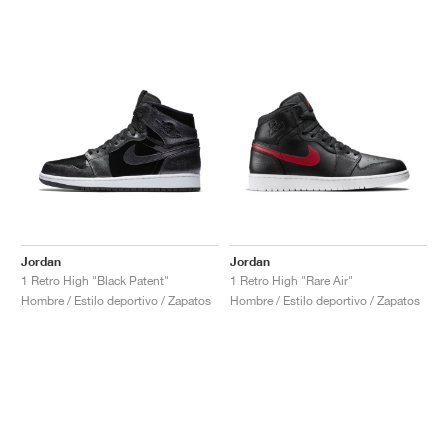
Jordan
Jordan
1 Retro High "Black Patent"
1 Retro High "Rare Air"
Hombre / Estilo deportivo / Zapatos
Hombre / Estilo deportivo / Zapatos