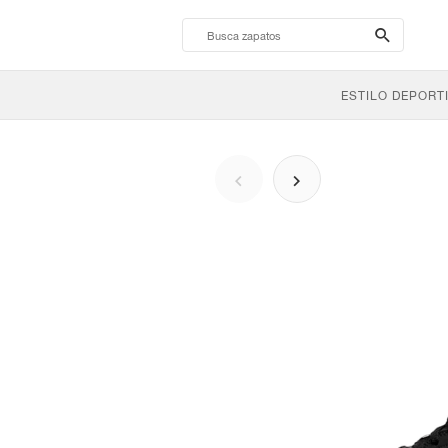
search-
btn
ESTILO DEPORT