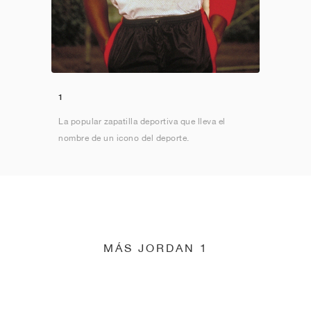
1
La popular zapatilla deportiva que lleva el
nombre de un icono del deporte.
MÁS JORDAN 1