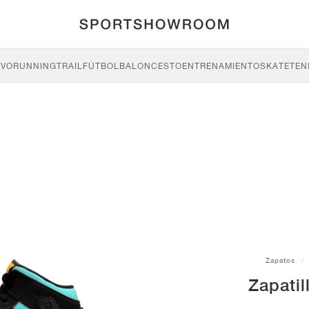
IVO
RUNNING
TRAIL
FÚTBOL
BALONCESTO
ENTRENAMIENTO
SKATE
TEN
Zapatos
Zapatil