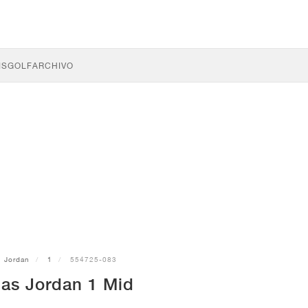
IS
GOLF
ARCHIVO
Jordan
1
554725-083
las Jordan 1 Mid