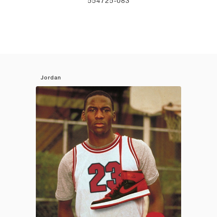
554725-083
Jordan