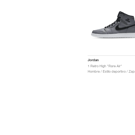
Jordan
1 Retro High "Rare Air"