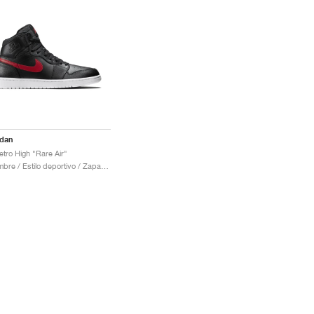
rdan
etro High "Rare Air"
Hombre / Estilo deportivo / Zapatos