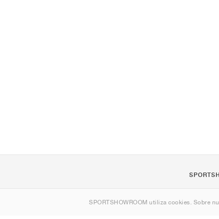
SPORTS
Quienes s
SPORTSHOWROOM utiliza cookies. Sobre nu
Contacto
Sitemap