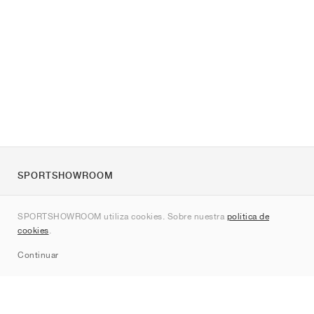
SPORTSHOWROOM
Quienes somos
SPORTSHOWROOM utiliza cookies. Sobre nuestra
política de
Contacto
cookies
.
Sitemap
Continuar
Marcas
Nike