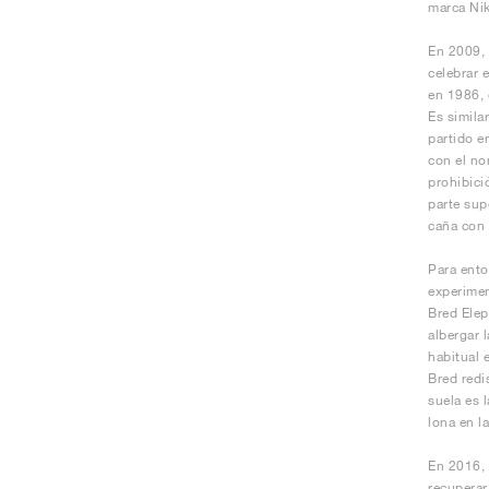
marca Nik
En 2009, 
celebrar 
en 1986, 
Es simila
partido e
con el no
prohibici
parte sup
caña con 
Para ento
experimen
Bred Elep
albergar 
habitual 
Bred redi
suela es 
lona en l
En 2016, 
recuperar