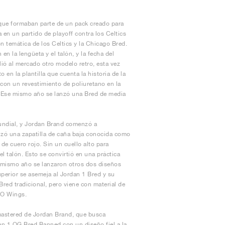
 que formaban parte de un pack creado para
en un partido de playoff contra los Celtics
 temática de los Celtics y la Chicago Bred.
n la lengüeta y el talón, y la fecha del
alió al mercado otro modelo retro, esta vez
en la plantilla que cuenta la historia de la
 con un revestimiento de poliuretano en la
e. Ese mismo año se lanzó una Bred de media
undial, y Jordan Brand comenzó a
anzó una zapatilla de caña baja conocida como
e cuero rojo. Sin un cuello alto para
l talón. Esto se convirtió en una práctica
se mismo año se lanzaron otros dos diseños
perior se asemeja al Jordan 1 Bred y su
 Bred tradicional, pero viene con material de
JKO Wings.
mastered de Jordan Brand, que busca
dan 1 OG Bred Banned con un diseño fiel a la