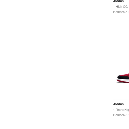
Jordan
1 High OG 
Jordan
1 Retro Hi