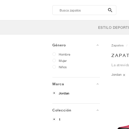
search-
btn
ESTILO DEPORT
Género
Zapatos
Hombre
ZAPAT
Mujer
La atrevid
Niños
Jordan
Marca
Jordan
Colección
1