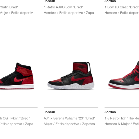
Jordan
Jordan
"Satin Bred"
1 Retro AJKO Low "Bred"
1 Low TD Cleat "Bred
Hombre & Mujer / Estilo deportivo / Zapatos
Hombre / Estilo deportivo / Zapatos
Jordan
Jordan
gh OG Flyknit "Bred"
AJ1 x Serena Williams ‘23’ "Bred"
1.5 Retro High ‘The Re
Hombre / Estilo deportivo / Zapatos
Mujer / Estilo deportivo / Zapatos