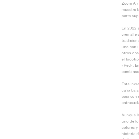
Zoom Air 
muestra la
parte sup
En 2022 s
cremaller
tradicion
uno con u
otros dos
el logoti
«Red». En
combinaci
Esta incr
caña baja
baja con 
entresuel
Aunque la
uno de lo
colores y
historia 