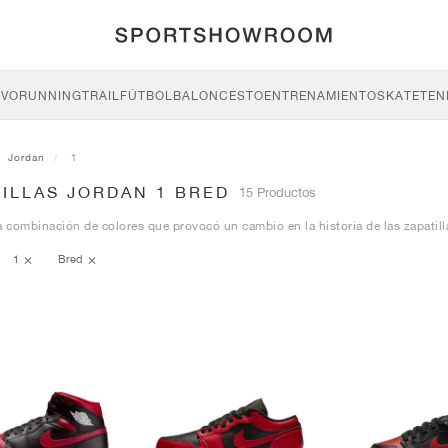
IVO
RUNNING
TRAIL
FÚTBOL
BALONCESTO
ENTRENAMIENTO
SKATE
TEN
Jordan
1
ILLAS JORDAN 1 BRED
15 Productos
a combinación de colores que provocó un cambio en la historia de las zapatill
1
Bred