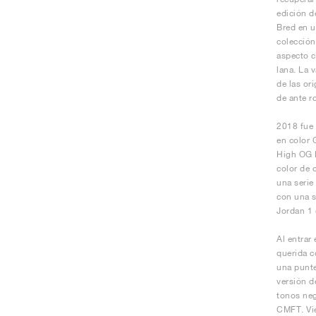
edición d
Bred en u
colección
aspecto c
lana. La 
de las or
de ante r
2018 fue 
en color 
High OG B
color de 
una serie
con una s
Jordan 1 
Al entrar
querida c
una punte
versión d
tonos neg
CMFT. Vie