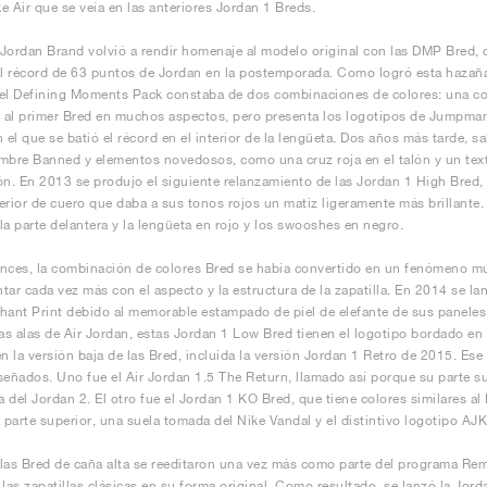
e Air que se veía en las anteriores Jordan 1 Breds.
Jordan Brand volvió a rendir homenaje al modelo original con las DMP Bred,
el récord de 63 puntos de Jordan en la postemporada. Como logró esta hazaña 
el Defining Moments Pack constaba de dos combinaciones de colores: una con
r al primer Bred en muchos aspectos, pero presenta los logotipos de Jumpman e
n el que se batió el récord en el interior de la lengüeta. Dos años más tarde, s
mbre Banned y elementos novedosos, como una cruz roja en el talón y un texto 
ón. En 2013 se produjo el siguiente relanzamiento de las Jordan 1 High Bred,
erior de cuero que daba a sus tonos rojos un matiz ligeramente más brillant
la parte delantera y la lengüeta en rojo y los swooshes en negro.
nces, la combinación de colores Bred se había convertido en un fenómeno m
tar cada vez más con el aspecto y la estructura de la zapatilla. En 2014 se l
hant Print debido al memorable estampado de piel de elefante de sus paneles d
las alas de Air Jordan, estas Jordan 1 Low Bred tienen el logotipo bordado en e
en la versión baja de las Bred, incluida la versión Jordan 1 Retro de 2015. E
señados. Uno fue el Air Jordan 1.5 The Return, llamado así porque su parte su
la del Jordan 2. El otro fue el Jordan 1 KO Bred, que tiene colores similares al
a parte superior, una suela tomada del Nike Vandal y el distintivo logotipo A
las Bred de caña alta se reeditaron una vez más como parte del programa Re
 las zapatillas clásicas en su forma original. Como resultado, se lanzó la Jor