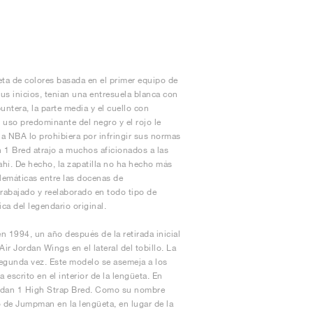
ta de colores basada en el primer equipo de
us inicios, tenían una entresuela blanca con
ntera, la parte media y el cuello con
 uso predominante del negro y el rojo le
la NBA lo prohibiera por infringir sus normas
n 1 Bred atrajo a muchos aficionados a las
hí. De hecho, la zapatilla no ha hecho más
blemáticas entre las docenas de
rabajado y reelaborado en todo tipo de
ca del legendario original.
en 1994, un año después de la retirada inicial
ir Jordan Wings en el lateral del tobillo. La
segunda vez. Este modelo se asemeja a los
 escrito en el interior de la lengüeta. En
ordan 1 High Strap Bred. Como su nombre
o de Jumpman en la lengüeta, en lugar de la