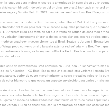
en la lengüeta para indicar el uso de la amortiguación sensible en su entresue
 clásica combinación de colores del original, pero está fabricada en charol bril
erior negra y Varsity Red. En 2021 también se lanzó una Low Bred Toe, contin
e crearon varios modelos Bred Toe más, entre ellos el Mid Bred Toe y un mode
a alrededor del talón para facilitar el acceso a aquellas personas que no pue
al. El Alternate Bred Toe también salió a la venta en estilos de caña media y ba
na variación ligeramente diferente de los tonos blancos, negros y rojos que u
 modelos añadieron nuevos elementos al Bred. Estaba la Jordan 1 Elevate Low
po Wings poco convencional y la suela exterior rediseñada, y la Bred Text, que
 su entresuela blanca, se ha impreso «Black + Red = Bred» en un tono rojo bri
ón de colores.
eíble serie de lanzamientos Bred continuó en 2023, con un lanzamiento más am
 de las Air Jordan 1 KO Bred. Ese mismo año se creó otra variante llamada Bred
una parte superior de cuero mayoritariamente negro y detalles rojos en la pun
a de color blanco roto que evoca un aspecto envejecido para darles un aire aú
s Air Jordan 1 se han lanzado en muchos colores diferentes a lo largo de los 
s más buscados hasta la fecha. Sus orígenes rebeldes le dieron una ventaja i
 su gama de modelos actualizados han mantenido el éxito de estas zapatillas
de las Jordan 1 Bred se desarrolla, con la producción de zapatillas cada vez