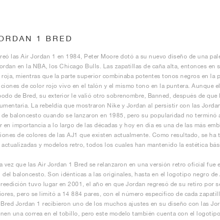
JORDAN 1 BRED
eó las Air Jordan 1 en 1984, Peter Moore dotó a su nuevo diseño de una pale
ordan en la NBA, los Chicago Bulls. Las zapatillas de caña alta, entonces en s
 roja, mientras que la parte superior combinaba potentes tonos negros en la pu
ciones de color rojo vivo en el talón y el mismo tono en la puntera. Aunque el
apodo de Bred, su exterior le valió otro sobrenombre, Banned, después de que 
umentaria. La rebeldía que mostraron Nike y Jordan al persistir con las Jorda
s de baloncesto cuando se lanzaron en 1985, pero su popularidad no terminó a
r en importancia a lo largo de las décadas y hoy en día es una de las más em
ones de colores de las AJ1 que existen actualmente. Como resultado, se ha t
 actualizadas y modelos retro, todos los cuales han mantenido la estética bási
a vez que las Air Jordan 1 Bred se relanzaron en una versión retro oficial fue 
 del baloncesto. Son idénticas a las originales, hasta en el logotipo negro de A
 reedición tuvo lugar en 2001, el año en que Jordan regresó de su retiro por 
iores, pero se limitó a 14 884 pares, con el número específico de cada zapatilla
 Bred Jordan 1 recibieron uno de los muchos ajustes en su diseño con las J
ienen una correa en el tobillo, pero este modelo también cuenta con el logotip