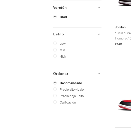
Versión
Bred
Jordan
1 Mid "Bre
Estilo
Low
€140
Mid
High
Ordenar
Recomendado
Precio alto - bajo
Precio bajo - alto
Calificación