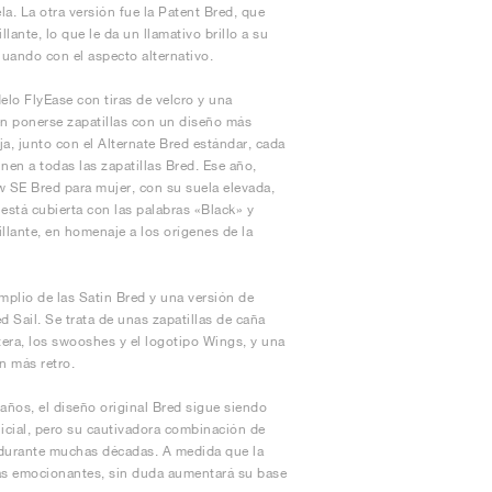
la. La otra versión fue la Patent Bred, que
lante, lo que le da un llamativo brillo a su
uando con el aspecto alternativo.
lo FlyEase con tiras de velcro y una
den ponerse zapatillas con un diseño más
ja, junto con el Alternate Bred estándar, cada
nen a todas las zapatillas Bred. Ese año,
 SE Bred para mujer, con su suela elevada,
 está cubierta con las palabras «Black» y
llante, en homenaje a los orígenes de la
plio de las Satin Bred y una versión de
 Sail. Se trata de unas zapatillas de caña
tera, los swooshes y el logotipo Wings, y una
n más retro.
años, el diseño original Bred sigue siendo
nicial, pero su cautivadora combinación de
 durante muchas décadas. A medida que la
 más emocionantes, sin duda aumentará su base