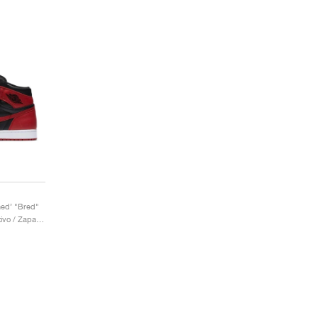
ned’ "Bred"
Hombre / Estilo deportivo / Zapatos