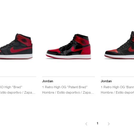
Jordan
Jordan
KO High "Bred"
1 Retro High OG "Patent Bred"
1 Retro High OG ‘Ban
Hombre / Estilo deportivo / Zapatos
Hombre / Estilo deportivo / Zapatos
1