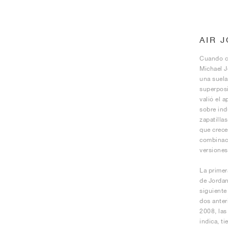
AIR 
Cuando cr
Michael J
una suela
superposi
valió el 
sobre ind
zapatilla
que crece
combinaci
versiones
La primer
de Jordan
siguiente
dos anter
2008, las
indica, t