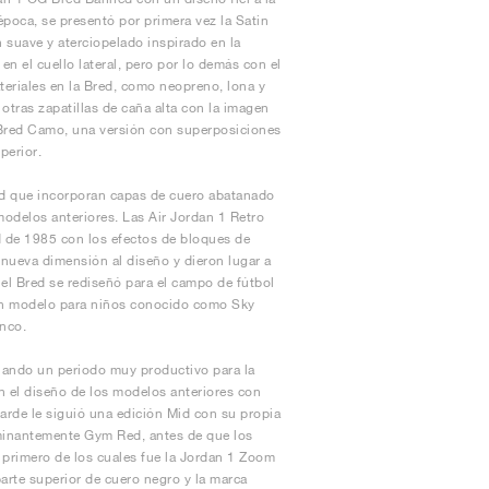
poca, se presentó por primera vez la Satin
n suave y aterciopelado inspirado en la
n el cuello lateral, pero por lo demás con el
teriales en la Bred, como neopreno, lona y
 otras zapatillas de caña alta con la imagen
as Bred Camo, una versión con superposiciones
perior.
ed que incorporan capas de cuero abatanado
odelos anteriores. Las Air Jordan 1 Retro
d de 1985 con los efectos de bloques de
 nueva dimensión al diseño y dieron lugar a
 el Bred se rediseñó para el campo de fútbol
 un modelo para niños conocido como Sky
anco.
ciando un periodo muy productivo para la
n el diseño de los modelos anteriores con
arde le siguió una edición Mid con su propia
ominantemente Gym Red, antes de que los
l primero de los cuales fue la Jordan 1 Zoom
rte superior de cuero negro y la marca