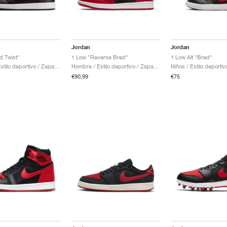
Jordan
Jordan
d Twist"
1 Low "Reverse Bred"
1 Low Alt "Bred"
Hombre / Estilo deportivo / Zapatos
Hombre / Estilo deportivo / Zapatos
Niños / Estilo deporti
€90,99
€75