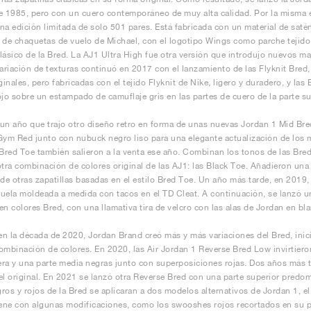
e 1985, pero con un cuero contemporáneo de muy alta calidad. Por la misma é
na edición limitada de solo 501 pares. Está fabricada con un material de saté
 de chaquetas de vuelo de Michael, con el logotipo Wings como parche tejido e
lásico de la Bred. La AJ1 Ultra High fue otra versión que introdujo nuevos ma
variación de texturas continuó en 2017 con el lanzamiento de las Flyknit Bred,
iginales, pero fabricadas con el tejido Flyknit de Nike, ligero y duradero, y l
ojo sobre un estampado de camuflaje gris en las partes de cuero de la parte su
un año que trajo otro diseño retro en forma de unas nuevas Jordan 1 Mid Br
Gym Red junto con nubuck negro liso para una elegante actualización de los m
red Toe también salieron a la venta ese año. Combinan los tonos de las Bre
otra combinación de colores original de las AJ1: las Black Toe. Añadieron una
 de otras zapatillas basadas en el estilo Bred Toe. Un año más tarde, en 2019,
uela moldeada a medida con tacos en el TD Cleat. A continuación, se lanzó
en colores Bred, con una llamativa tira de velcro con las alas de Jordan en bl
 en la década de 2020, Jordan Brand creó más y más variaciones del Bred, ini
ombinación de colores. En 2020, las Air Jordan 1 Reverse Bred Low invirtiero
ra y una parte media negras junto con superposiciones rojas. Dos años más t
el original. En 2021 se lanzó otra Reverse Bred con una parte superior pred
ros y rojos de la Bred se aplicaran a dos modelos alternativos de Jordan 1, e
ne con algunas modificaciones, como los swooshes rojos recortados en su pa