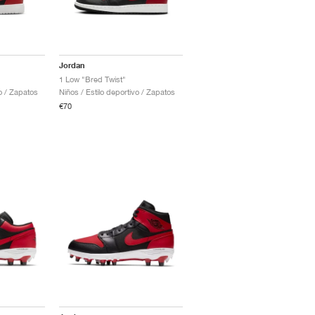
Jordan
1 Low "Bred Twist"
vo / Zapatos
Niños / Estilo deportivo / Zapatos
€70