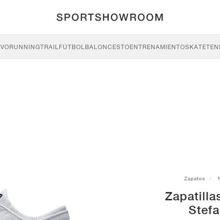
IVO
RUNNING
TRAIL
FÚTBOL
BALONCESTO
ENTRENAMIENTO
SKATE
TEN
Zapatos
Zapatilla
Stef