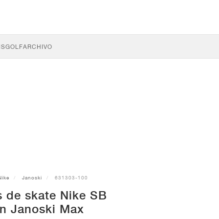
IS
GOLF
ARCHIVO
Nike
Janoski
631303-100
s de skate Nike SB
an Janoski Max