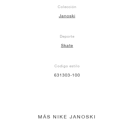
Colección
Janoski
Deporte
Skate
Codigo estilo
631303-100
MÁS NIKE JANOSKI