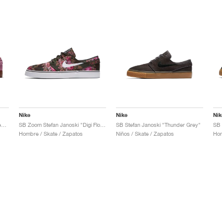
Nike
Nike
Nik
SB Zoom Stefan Janoski "Elemental Pink"
SB Zoom Stefan Janoski "Digi Floral"
SB Stefan Janoski "Thunder Grey"
Hombre / Skate / Zapatos
Niños / Skate / Zapatos
Hom