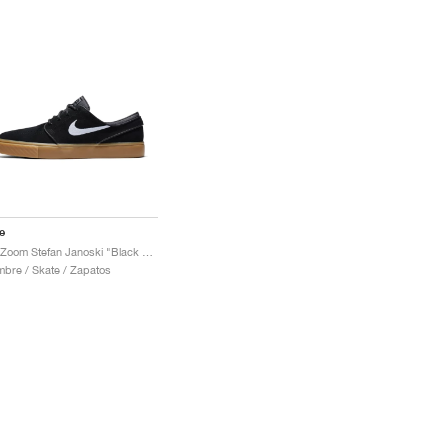
e
SB Zoom Stefan Janoski "Black Gum"
bre / Skate / Zapatos