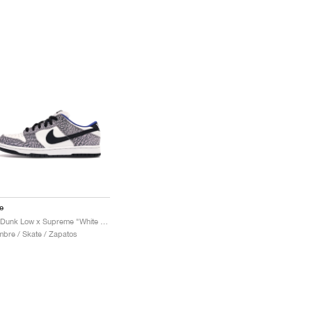
e
SB Dunk Low x Supreme "White Cement"
bre / Skate / Zapatos