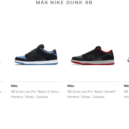
MÁS NIKE DUNK SB
Nike
Nike
Nik
SB Dunk Low x Jeff Staple "Pigeon"
SB Dunk Low Pro "Black & University Blue"
SB Dunk Low Pro "Black Cement"
Hombre / Skate / Zapatos
Hombre / Skate / Zapatos
Hom