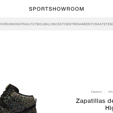
IVO
RUNNING
TRAIL
FÚTBOL
BALONCESTO
ENTRENAMIENTO
SKATE
TEN
Zapatos
Nik
Zapatillas 
Hi