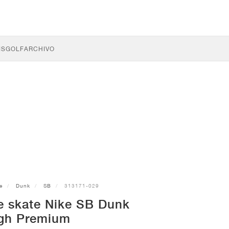
IS
GOLF
ARCHIVO
e
Dunk
SB
313171-029
de skate Nike SB Dunk
gh Premium