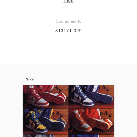
High
Codigo estilo
313171-029
Nike