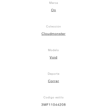
Marca
On
Colección
Cloudmonster
Modelo
Void
Deporte
Correr
Codigo estilo
3MF11044208