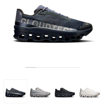
TENIS
ALL
NIKE
ADIDAS
NEW BALANCE
MARCAS
V2K RUN
VAPORMAX
SL 72
6
9060
GEL-1130
INHALE
SAUCONY
VOMERO
ADIZERO ADIOS PRO
FUELCELL REBEL
NOVABLAST
FOREVERRUN NITRO™
KIGER
TERREX FREE HIKER
TEKTREL
SAUCONY
PHANTOM
COPA
KING
442
LEBRON
TATUM
HARDEN
SCOOT
HESI LOW
ALL
METCON
DROPSET
NEW BALANCE
GOLF
ALL
NIKE
ADIDAS
NEW BALANCE
ASICS
P-6000
270
JABBAR
11
480
GT-2160
H-STREET
SALOMON
STRUCTURE
ADIZERO BOSTON
FUELCELL SUPERCOMP ELITE
SUPERBLAST
VELOCITY NITRO™
PEGASUS
TERREX SKYCHASER
KD
ZION
DAME
STEWIE
TWO WXY
FREE METCON
RAPIDMOVE
ASICS
ALL
SB
ALL
SAMBA
ALL
1010
ALL
VANS
ARCHIVO
ALL
NIKE
ADIDAS
PUMA
V5 RNR
DN
TAEKWONDO
12
990
GEL-QUANTUM
KING INDOOR
MIZUNO
MAXFLY
ADIZERO EVO SL
METASPEED
JUNIPER
TERREX TRAILMAKER
GIANNIS
40
D.O.N.
HALI
FRESH FOAM BB
ROMALEOS
ADIPOWER
ON
DUNK
GAZELLE
272
ASICS
ALL
VAPOR
ALL
BARRICADE
COCO CG
COURT FF
MARCAS
INITIATOR
SNDR
TOKYO
13
991
GEL-VENTURE 6
V-S1
DRAGONFLY
JA
HEIR
ADIZERO SELECT
ALL-PRO NITRO™
FREE 2025
BLAZER
SUPERSTAR
306
CONVERSE
GP CHALLENGE
ADIZERO CYBERSONIC
COCO DELRAY
SOLUTION SPEED FF
VICTORY TOUR
TOUR360
AVANT
AIR SUPERFLY
180
JAPAN
14
T500
GEL-KINETIC FLUENT
VICTORY
BOOK
LEBRON TR1
JANOSKI
BUSENITZ
417
JORDAN
ADIZERO UBERSONIC
FUELCELL 996
GEL-RESOLUTION
INFINITY TOUR
CODECHAOS
ROYALE
TODOS
NIKE
SHOX
TL 2.5
ADIZERO ARUKU
FLIGHT COURT
1000
GEL-DS TRAINER 14
SABRINA
NYJAH
TYSHAWN
430
AVACOURT
SOLUTION SWIFT FF
VICTORY PRO
ADIZERO ZG
SHADOWCAT
ADIDAS
AIR PEGASUS 2005
PORTAL
LIGHTBLAZE
SPIZIKE
740
GEL-K1011
A'ONE
ISHOD
PUIG
440
DEFIANT SPEED
GEL-CHALLENGER
FREE GOLF
NEW BALANCE
ASTROGRABBER
MUSE
MEGARIDE
TRUNNER
2010
GEL-KAYANO 12.1
G.T. HUSTLE
P-ROD
NORA
480
ASICS