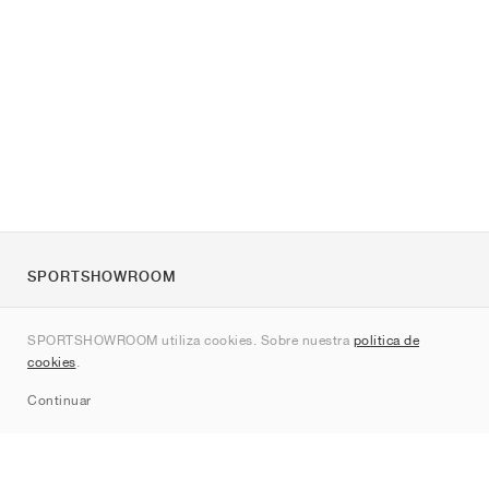
SPORTSHOWROOM
Quienes somos
SPORTSHOWROOM utiliza cookies. Sobre nuestra
política de
Contacto
cookies
.
Sitemap
Continuar
Marcas
Nike