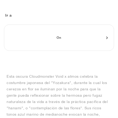
FIELD GENERAL
CRAZE
ADIRACER
MULE
471
GEL-CUMULUS 16
G.T. CUT
FORCE 58
TEKKIRA CUP
508
JORDAN
KILLSHOT 2
MOTO 2K
ITALIA
LEGACY 312
ALLERDALE
G.T. FUTURE
PS8
ALOHA SUPER
600
Ir a
TOTAL 90
PHENOMENA
FORUM
JUMPMAN JACK
2000
VERTEBRAE
808
On
AVA ROVER
1000
HAMBURG
204L
AIR MAX 95
933
MIND
860V2
AIR RIFT
Esta oscura Cloudmonster Void x atmos celebra la
costumbre japonesa del "Yozakura", durante la cual los
cerezos en flor se iluminan por la noche para que la
gente pueda reflexionar sobre la hermosa pero fugaz
naturaleza de la vida a través de la práctica pacífica del
"hanami", o "contemplación de las flores". Sus ricos
tonos azul marino de medianoche evocan la noche,