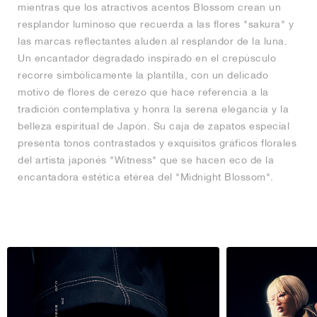
mientras que los atractivos acentos Blossom crean un
resplandor luminoso que recuerda a las flores "sakura" y
las marcas reflectantes aluden al resplandor de la luna.
Un encantador degradado inspirado en el crepúsculo
recorre simbólicamente la plantilla, con un delicado
motivo de flores de cerezo que hace referencia a la
tradición contemplativa y honra la serena elegancia y la
belleza espiritual de Japón. Su caja de zapatos especial
presenta tonos contrastados y exquisitos gráficos florales
del artista japonés "Witness" que se hacen eco de la
encantadora estética etérea del "Midnight Blossom".