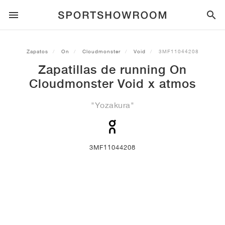
ESTILO DEPORTIVO
Zapatos
On
Cloudmonster
Void
3MF11044208
Zapatillas de running On
RUNNING
ALL
NIKE
AIR MAX
ADIDAS
JORDAN
NEW BALANCE
ASICS
PUMA
Cloudmonster Void x atmos
TRAIL
MARCAS
ALL
NIKE
ADIDAS
NEW BALANCE
ASICS
PUMA
MARCAS
ALL
DUNK
ALL
1
ALL
SAMBA
ALL
1
ALL
327
ALL
GEL-KAYANO 14
ALL
SUEDE
"Yozakura"
FÚTBOL
ALL
NIKE
ADIDAS
NEW BALANCE
ASICS
PUMA
MARCAS
AIR FORCE 1
90
GAZELLE
2
550
GEL-KAYANO 20
SUEDE XL
TODO
ON
ALL
ALPHAFLY
ALL
4DFWD
ALL
FRESH FOAM X 1080
ALL
GEL-NIMBUS
ALL
DEVIATE NITRO™
ALL
ON
3MF11044208
BALONCESTO
ALL
NIKE
ADIDAS
PUMA
NEW BALANCE
BLAZER
95
SUPERSTAR
3
530
GEL-NIMBUS 10.1
PALERMO
CONVERSE
VAPORFLY
SUPERNOVA
FRESH FOAM X 860
GEL-KAYANO
DEVIATE NITRO™ ELITE
HOKA
ALL
ULTRAFLY
ALL
TERREX AGRAVIC
ALL
FRESH FOAM X HIERRO
ALL
GEL-VENTURE
ALL
VOYAGE NITRO
ON
ENTRENAMIENTO
ALL
NIKE
JORDAN
ADIDAS
PUMA
NEW BALANCE
CORTEZ
97
HANDBALL SPEZIAL
4
2002R
GEL-NIMBUS 9
SPEEDCAT
VANS
ZOOM FLY
ADISTAR
FRESH FOAM X 880
GEL-CUMULUS
FAST-R NITRO™ ELITE
SAUCONY
ZEGAMA
TERREX SOULSTRIDE
FRESH FOAM X GAROÉ
GEL-TRABUCO
FAST TRAC NITRO
HOKA
ALL
MERCURIAL
ALL
PREDATOR
ALL
FUTURE
ALL
TEKELA
SKATE
ALL
NIKE
ADIDAS
MARCAS
VOMERO 5
PLUS
CAMPUS 00S
5
1906
GEL-NYC
MOSTRO
HOKA
PEGASUS
ULTRABOOST
FRESH FOAM X MORE
GT-2000
MAGMAX NITRO™
MIZUNO
WILDHORSE
TERREX TRACEROCKER
NITREL
GEL-SONOMA
SALOMON
TIEMPO
F50
ULTRA
FURON
ALL
KOBE
ALL
LUKA
ALL
ANTHONY EDWARDS
ALL
LAMELO
ALL
KAWHI