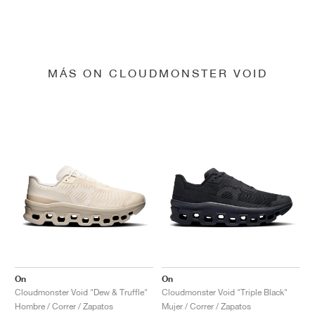
MÁS ON CLOUDMONSTER VOID
On
On
Cloudmonster Void "Dew & Truffle"
Cloudmonster Void "Triple Black"
Hombre / Correr / Zapatos
Mujer / Correr / Zapatos