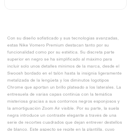
FIELD GENERAL
CRAZE
ADIRACER
MULE
471
GEL-CUMULUS 16
G.T. CUT
FORCE 58
TEKKIRA CUP
508
JORDAN
KILLSHOT 2
MOTO 2K
ITALIA
LEGACY 312
ALLERDALE
G.T. FUTURE
PS8
ALOHA SUPER
600
TOTAL 90
PHENOMENA
FORUM
JUMPMAN JACK
2000
VERTEBRAE
808
Con su diseño sofisticado y sus tecnologías avanzadas,
estas Nike Vomero Premium destacan tanto por su
AVA ROVER
1000
HAMBURG
204L
AIR MAX 95
933
funcionalidad como por su estética. Su discreta parte
superior en negro se ha simplificado al máximo para
MIND
860V2
incluir solo unos detalles mínimos de la marca, desde el
Swoosh bordado en el talón hasta la insignia ligeramente
AIR RIFT
metalizada de la lengüeta y los diminutos logotipos
Chrome que aportan un brillo plateado a los laterales. La
entresuela de varias capas continúa con la temática
misteriosa gracias a sus contornos negros esponjosos y
la amortiguación Zoom Air visible. Por su parte, la suela
negra introduce un contraste elegante a través de una
serie de recortes cuadrados que dejan entrever destellos
de blanco. Este aspecto se repite en la plantilla, cuyo