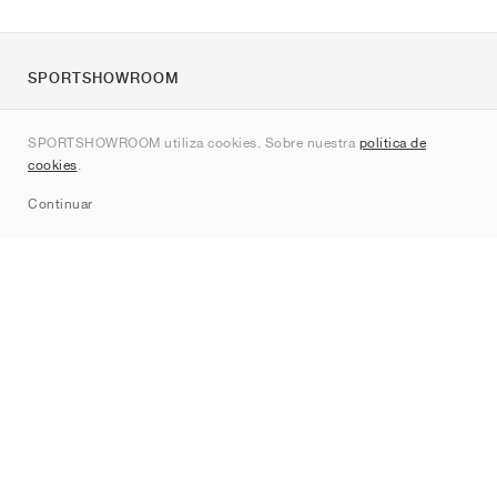
SPORTSHOWROOM
Quienes somos
SPORTSHOWROOM utiliza cookies. Sobre nuestra
política de
Contacto
cookies
.
Sitemap
Continuar
Marcas
Nike
Jordan
adidas
New Balance
ASICS
PUMA
Converse