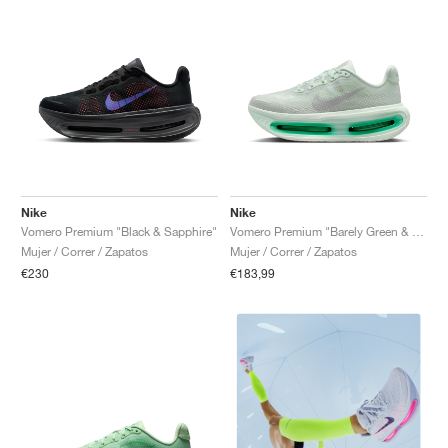
Nike
Nike
Vomero Premium "Black & Sapphire"
Vomero Premium "Barely Green & Light Silver"
Mujer / Correr / Zapatos
Mujer / Correr / Zapatos
€230
€183,99