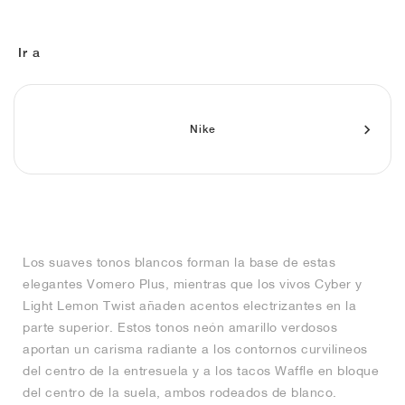
FIELD GENERAL
CRAZE
ADIRACER
MULE
471
GEL-CUMULUS 16
G.T. CUT
FORCE 58
TEKKIRA CUP
508
JORDAN
KILLSHOT 2
MOTO 2K
ITALIA
LEGACY 312
ALLERDALE
G.T. FUTURE
PS8
ALOHA SUPER
600
Ir a
TOTAL 90
PHENOMENA
FORUM
JUMPMAN JACK
2000
VERTEBRAE
808
Nike
AVA ROVER
1000
HAMBURG
204L
AIR MAX 95
933
MIND
860V2
AIR RIFT
Los suaves tonos blancos forman la base de estas
elegantes Vomero Plus, mientras que los vivos Cyber y
Light Lemon Twist añaden acentos electrizantes en la
parte superior. Estos tonos neón amarillo verdosos
aportan un carisma radiante a los contornos curvilíneos
del centro de la entresuela y a los tacos Waffle en bloque
del centro de la suela, ambos rodeados de blanco.