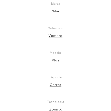
Marca
Nike
Colección
Vomero
Modelo
Plus
Deporte
Correr
Tecnología
ZoomX