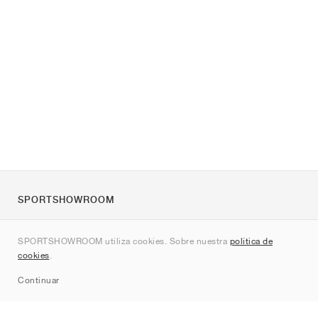
SPORTSHOWROOM
Quienes somos
SPORTSHOWROOM utiliza cookies. Sobre nuestra
política de
Contacto
cookies
.
Sitemap
Continuar
Marcas