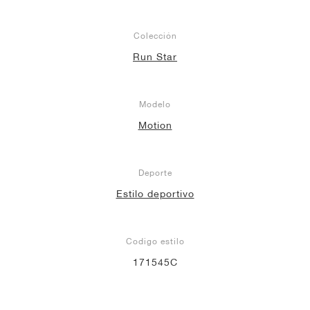
Colección
Run Star
Modelo
Motion
Deporte
Estilo deportivo
Codigo estilo
171545C