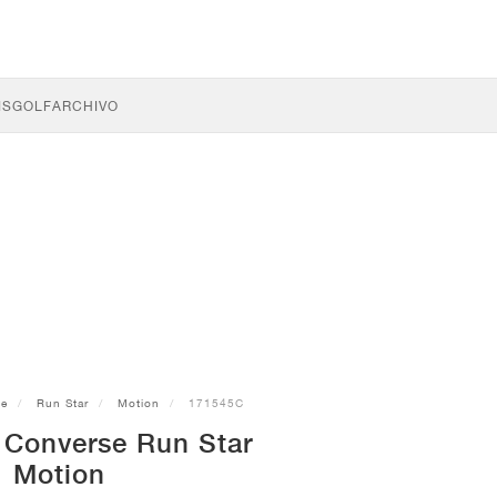
IS
GOLF
ARCHIVO
se
Run Star
Motion
171545C
s Converse Run Star
Motion