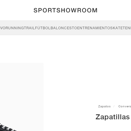
IVO
RUNNING
TRAIL
FÚTBOL
BALONCESTO
ENTRENAMIENTO
SKATE
TEN
Zapatos
Conver
Zapatilla