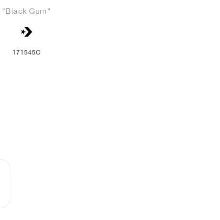
"Black Gum"
171545C