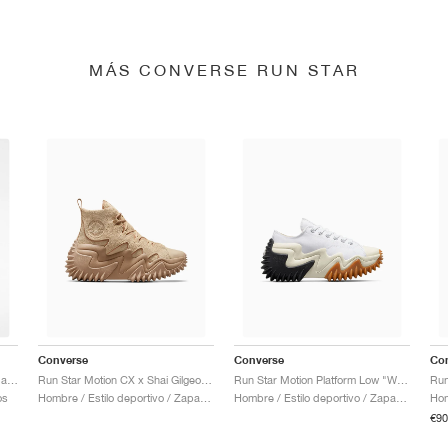
MÁS CONVERSE RUN STAR
Converse
Converse
Co
Run Star Motion CX Platform "Marbled"
Run Star Motion CX x Shai Gilgeous-Alexander "Oat Milk"
Run Star Motion Platform Low "White & Egret"
Run
os
Hombre / Estilo deportivo / Zapatos
Hombre / Estilo deportivo / Zapatos
€90