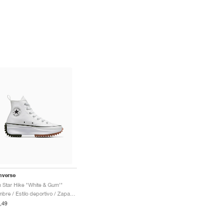
nverse
 Star Hike "White & Gum'"
Hombre / Estilo deportivo / Zapatos
,49