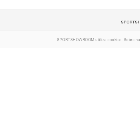
SPORTS
Quienes s
SPORTSHOWROOM utiliza cookies. Sobre nu
Contacto
Sitemap