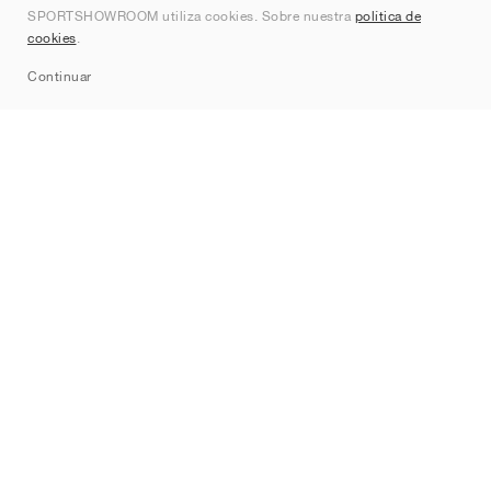
SPORTSHOWROOM utiliza cookies. Sobre nuestra
política de
Contacto
cookies
.
Sitemap
Continuar
Marcas
Nike
Jordan
adidas
New Balance
ASICS
PUMA
Converse
Vans
Hoka
Salomon
On