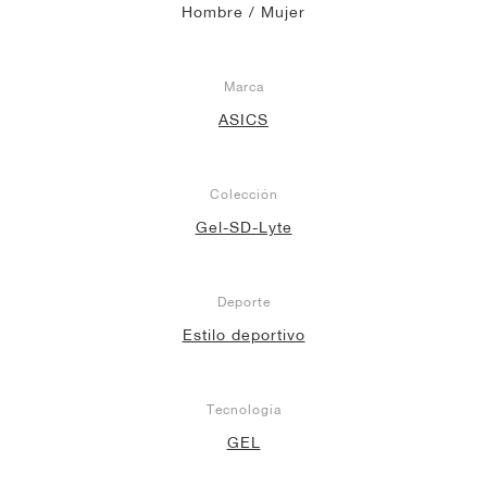
Hombre / Mujer
Marca
ASICS
Colección
Gel-SD-Lyte
Deporte
Estilo deportivo
Tecnología
GEL