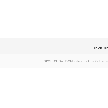
SPORTS
Quienes s
SPORTSHOWROOM utiliza cookies. Sobre nu
Contacto
Sitemap