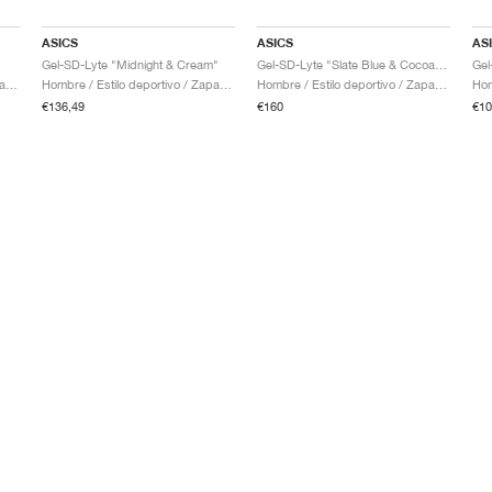
ASICS
ASICS
AS
Gel-SD-Lyte "Midnight & Cream"
Gel-SD-Lyte "Slate Blue & Cocoa Powder"
Gel
Hombre / Estilo deportivo / Zapatos
Hombre / Estilo deportivo / Zapatos
Hombre / Estilo deportivo / Zapatos
€136,49
€160
€10