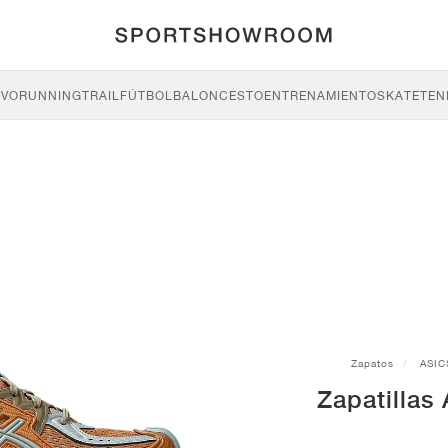
IVO
RUNNING
TRAIL
FÚTBOL
BALONCESTO
ENTRENAMIENTO
SKATE
TEN
Zapatos
ASIC
Zapatilla