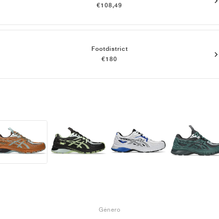
€108,49
Footdistrict
€180
Género