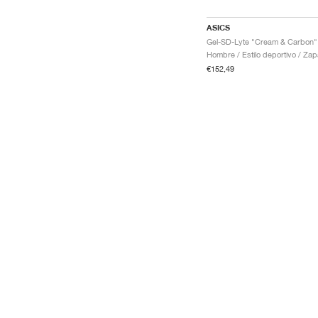
ASICS
Gel-SD-Lyte "Cream & Carbon"
€152,49