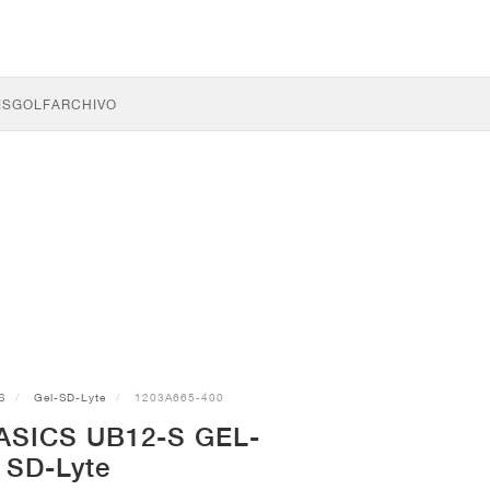
IS
GOLF
ARCHIVO
S
Gel-SD-Lyte
1203A665-400
s ASICS UB12-S GEL-
SD-Lyte