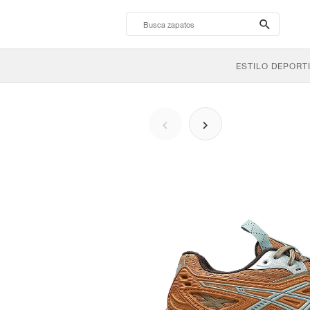
search-
btn
ESTILO DEPORT