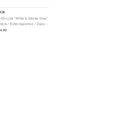
ICS
-SD-Lyte "White & Glacier Grey"
Hombre / Estilo deportivo / Zapatos
4,49