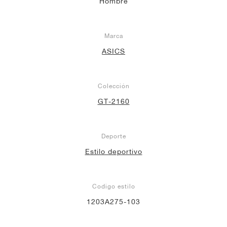
Hombre
Marca
ASICS
Colección
GT-2160
Deporte
Estilo deportivo
Codigo estilo
1203A275-103