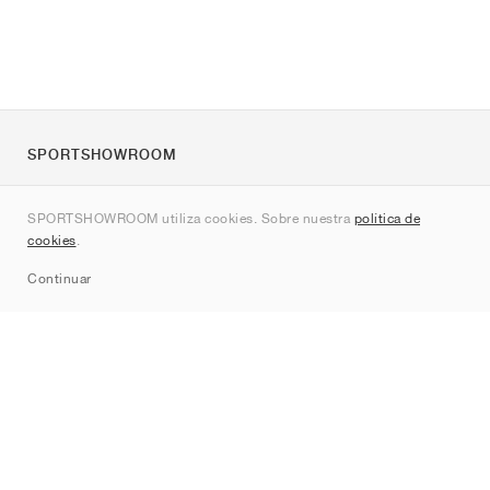
SPORTSHOWROOM
Quienes somos
SPORTSHOWROOM utiliza cookies. Sobre nuestra
política de
Contacto
cookies
.
Sitemap
Continuar
Marcas
Nike
Jordan
adidas
New Balance
ASICS