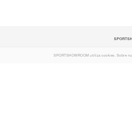
SPORTS
Quienes s
SPORTSHOWROOM utiliza cookies. Sobre nu
Contacto
Sitemap