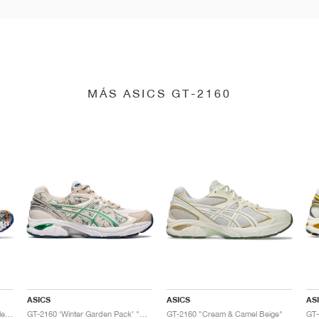
MÁS ASICS GT-2160
ASICS
ASICS
AS
GT-2160 x Gallery Dept. "ComplexCon"
GT-2160 ‘Winter Garden Pack’ "Oatmeal & Simply Taupe"
GT-2160 "Cream & Camel Beige"