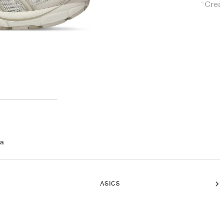
"Cre
 a
ASICS