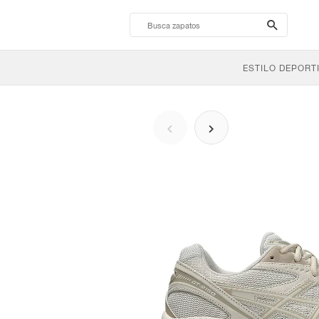
search-
btn
ESTILO DEPORT