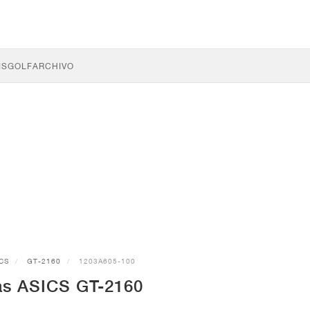
IS
GOLF
ARCHIVO
CS
GT-2160
1203A605-100
las ASICS GT-2160