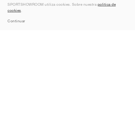
SPORTSHOWROOM utiliza cookies. Sobre nuestra
política de
Contacto
cookies
.
Sitemap
Continuar
Marcas
Nike
Jordan
adidas
New Balance
ASICS
PUMA
Converse
Vans
Hoka
Salomon
On