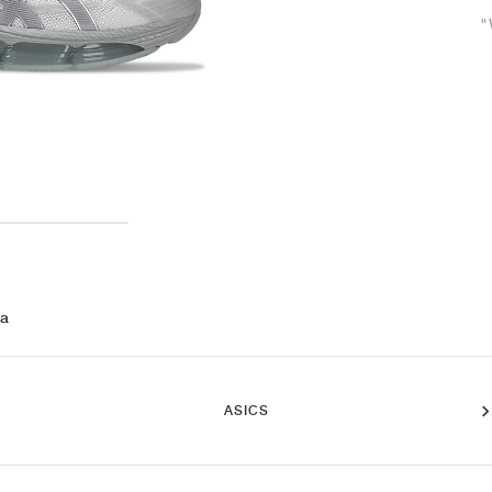
"
 a
ASICS