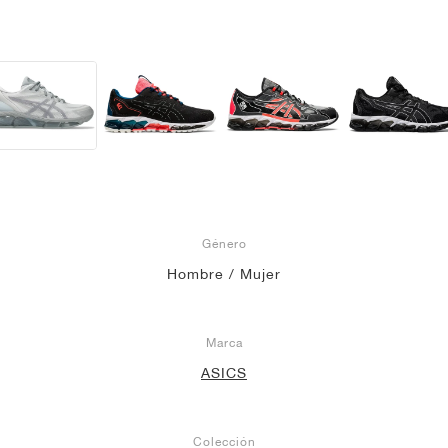
Género
Hombre / Mujer
Marca
ASICS
Colección