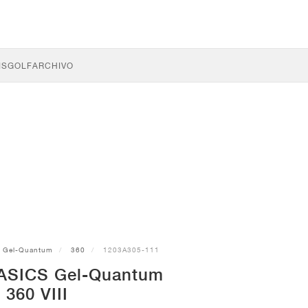
IS
GOLF
ARCHIVO
Gel-Quantum
360
1203A305-111
s ASICS Gel-Quantum
360 VIII