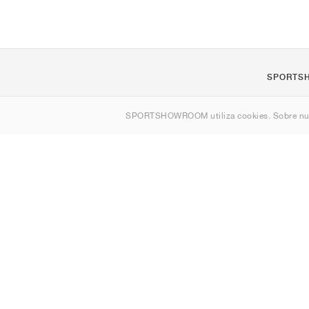
SPORTS
Quienes s
SPORTSHOWROOM utiliza cookies. Sobre nu
Contacto
Sitemap