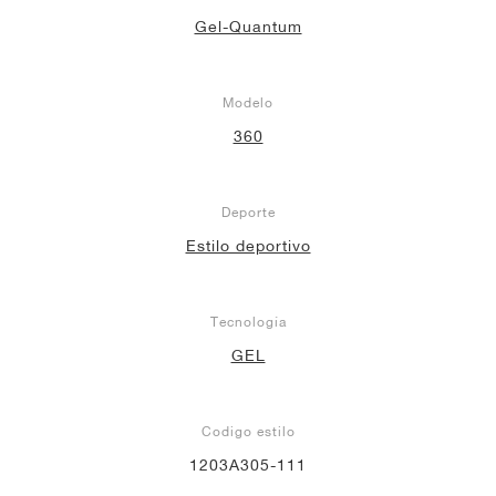
Gel-Quantum
Modelo
360
Deporte
Estilo deportivo
Tecnología
GEL
Codigo estilo
1203A305-111