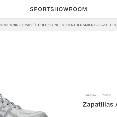
IVO
RUNNING
TRAIL
FÚTBOL
BALONCESTO
ENTRENAMIENTO
SKATE
TEN
Zapatos
ASICS
Zapatilla