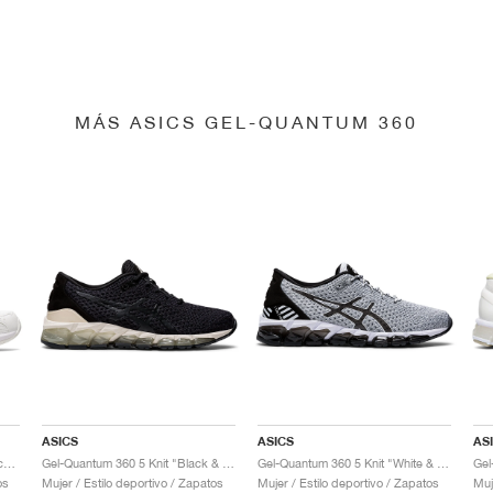
MÁS ASICS GEL-QUANTUM 360
ASICS
ASICS
AS
Gel-Quantum 360 6 "White & Techno Cyan"
Gel-Quantum 360 5 Knit "Black & Cozy Pink"
Gel-Quantum 360 5 Knit "White & Black"
os
Mujer / Estilo deportivo / Zapatos
Mujer / Estilo deportivo / Zapatos
Muj