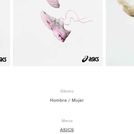
Género
Hombre / Mujer
Marca
ASICS