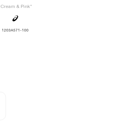
"Cream & Pink"
1203A571-100