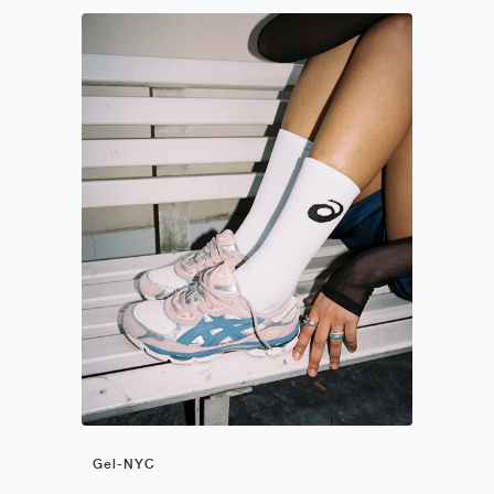
Gel-NYC