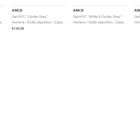
ASICS
ASICS
AS
Gel-NYC "Oyster Grey"
Gel-NYC "White & Oyster Grey"
Gel
Hombre / Estilo deportivo / Zapatos
Hombre / Estilo deportivo / Zapatos
Hombre / Estilo deportivo / Zapatos
€149,99