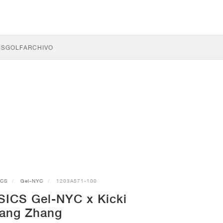
IS
GOLF
ARCHIVO
ICS
Gel-NYC
1203A571-100
ASICS Gel-NYC x Kicki
ang Zhang