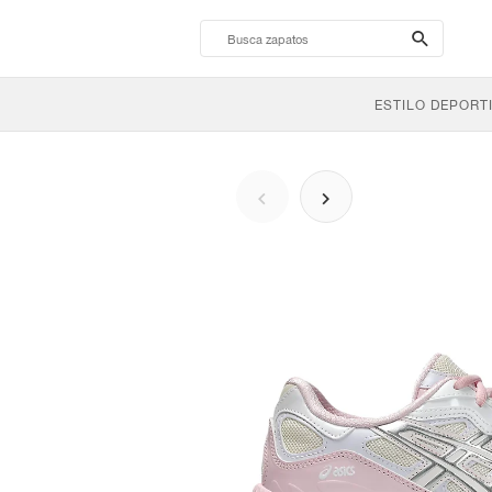
search-
btn
ESTILO DEPORT