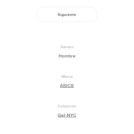
Siguiente
Género
Hombre
Marca
ASICS
Colección
Gel-NYC