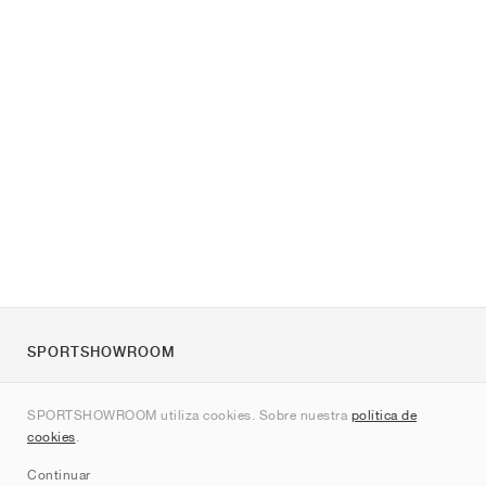
SPORTSHOWROOM
Quienes somos
SPORTSHOWROOM utiliza cookies. Sobre nuestra
política de
Contacto
cookies
.
Sitemap
Continuar