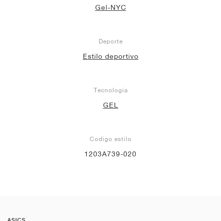
Gel-NYC
Deporte
Estilo deportivo
Tecnología
GEL
Codigo estilo
1203A739-020
ASICS