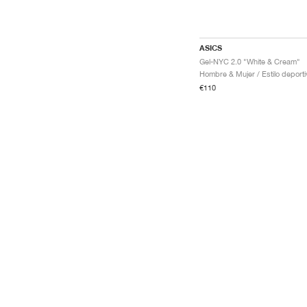
ASICS
Gel-NYC 2.0 "White & Cream"
€110