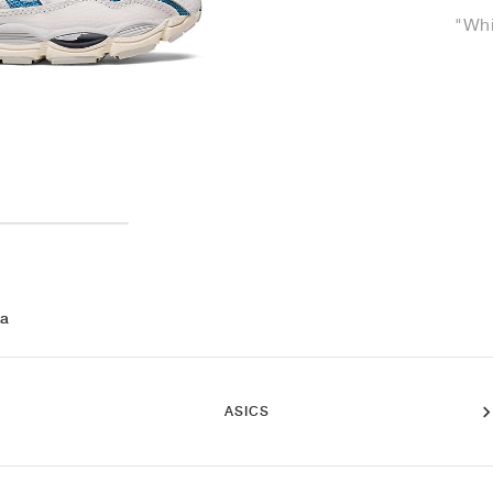
"Whi
 a
ASICS