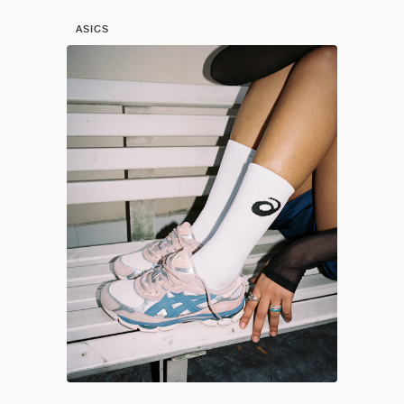
ASICS