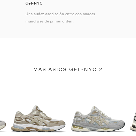
Gel-NYC
Una audaz asociación entre dos marcas
mundiales de primer orden.
MÁS ASICS GEL-NYC 2