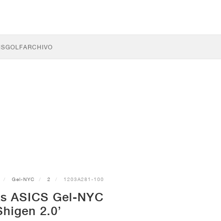
IS
GOLF
ARCHIVO
Gel-NYC
2
1203A281-100
las ASICS Gel-NYC
Shigen 2.0’