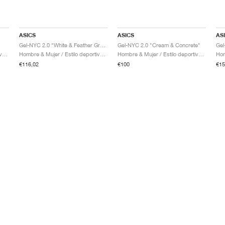
ASICS
ASICS
AS
Gel-NYC 2.0 "White & Feather Grey"
Gel-NYC 2.0 "Cream & Concrete"
Gel
Hombre & Mujer / Estilo deportivo / Zapatos
Hombre & Mujer / Estilo deportivo / Zapatos
Hombre & Mujer / Estilo deportivo / Zapatos
€116,02
€100
€15