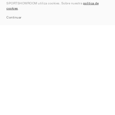
SPORTSHOWROOM utiliza cookies. Sobre nuestra
política de
Contacto
cookies
.
Sitemap
Continuar
Marcas
Nike
Jordan
adidas
New Balance
ASICS
PUMA
Converse
Vans
Hoka
Salomon
On