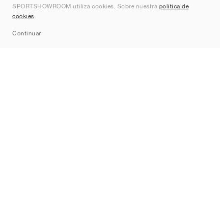
SPORTSHOWROOM utiliza cookies. Sobre nuestra
política de
Contacto
cookies
.
Sitemap
Continuar
Marcas
Nike
Jordan
adidas
New Balance
ASICS
PUMA
Converse
Vans
Hoka
Salomon
On