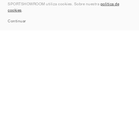
SPORTSHOWROOM utiliza cookies. Sobre nuestra
política de
Contacto
cookies
.
Sitemap
Continuar
Marcas
Nike
Jordan
adidas
New Balance
ASICS
PUMA
Converse
Vans
Hoka
Salomon
On