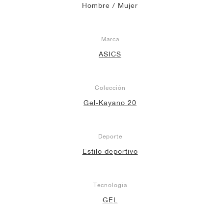
Hombre / Mujer
Marca
ASICS
Colección
Gel-Kayano 20
Deporte
Estilo deportivo
Tecnología
GEL