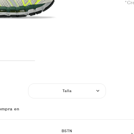
"Cr
Talla
ompra en
BSTN