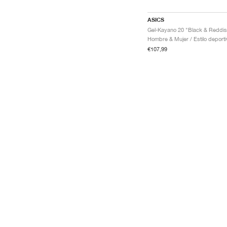
ASICS
€107,99