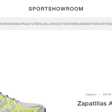
IVO
RUNNING
TRAIL
FÚTBOL
BALONCESTO
ENTRENAMIENTO
SKATE
TEN
Zapatos
ASICS
Zapatillas