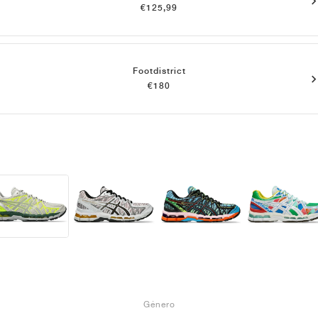
€125,99
Footdistrict
€180
Género