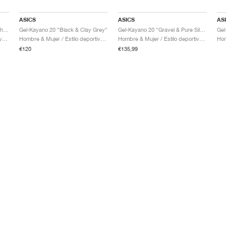
ASICS
ASICS
AS
Gel-Kayano 20 "Black & Reddish Brown"
Gel-Kayano 20 "Black & Clay Grey"
Gel-Kayano 20 "Gravel & Pure Silver"
Hombre & Mujer / Estilo deportivo / Zapatos
Hombre & Mujer / Estilo deportivo / Zapatos
Hombre & Mujer / Estilo deportivo / Zapatos
€120
€135,99