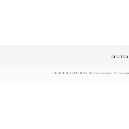
SPORTS
Quienes s
SPORTSHOWROOM utiliza cookies. Sobre nu
Contacto
Sitemap