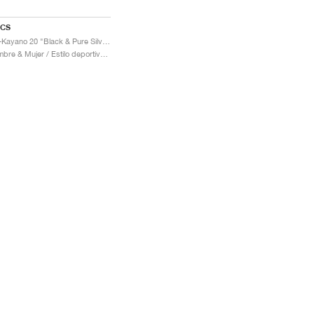
ICS
Gel-Kayano 20 "Black & Pure Silver"
Hombre & Mujer / Estilo deportivo / Zapatos