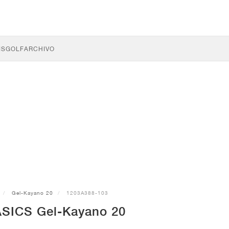
IS
GOLF
ARCHIVO
Gel-Kayano 20
1203A388-103
 ASICS Gel-Kayano 20