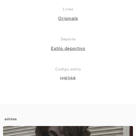
Línea
Originals
Deporte
Estilo deportivo
Codigo estilo
IH6568
adidas