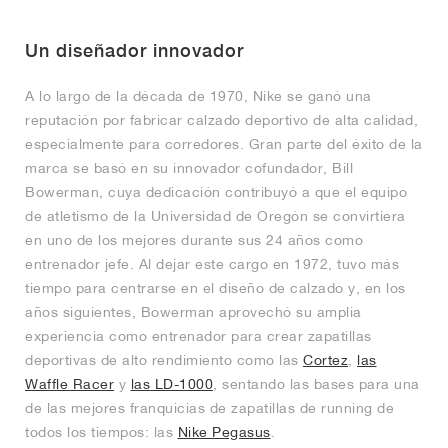
FIELD GENERAL
CRAZE
ADIRACER
MULE
471
GEL-CUMULUS 16
G.T. CUT
FORCE 58
TEKKIRA CUP
508
JORDAN
Un diseñador innovador
KILLSHOT 2
MOTO 2K
ITALIA
LEGACY 312
ALLERDALE
G.T. FUTURE
PS8
ALOHA SUPER
600
A lo largo de la década de 1970, Nike se ganó una
TOTAL 90
PHENOMENA
FORUM
JUMPMAN JACK
2000
VERTEBRAE
808
reputación por fabricar calzado deportivo de alta calidad,
especialmente para corredores. Gran parte del éxito de la
AVA ROVER
1000
HAMBURG
204L
AIR MAX 95
933
marca se basó en su innovador cofundador, Bill
Bowerman, cuya dedicación contribuyó a que el equipo
de atletismo de la Universidad de Oregón se convirtiera
MIND
860V2
en uno de los mejores durante sus 24 años como
entrenador jefe. Al dejar este cargo en 1972, tuvo más
AIR RIFT
tiempo para centrarse en el diseño de calzado y, en los
años siguientes, Bowerman aprovechó su amplia
experiencia como entrenador para crear zapatillas
deportivas de alto rendimiento como las
Cortez
,
las
Waffle Racer
y
las LD-1000
, sentando las bases para una
de las mejores franquicias de zapatillas de running de
todos los tiempos: las
Nike Pegasus
.