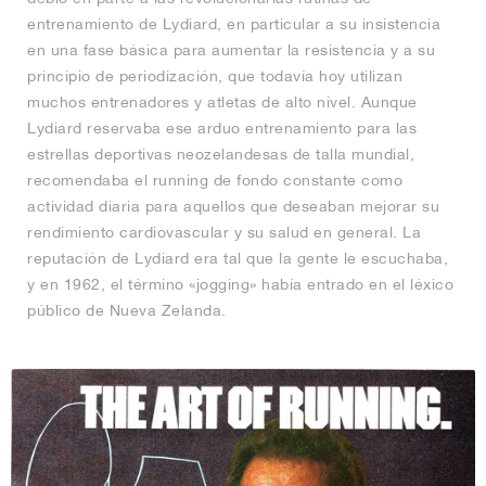
entrenamiento de Lydiard, en particular a su insistencia
en una fase básica para aumentar la resistencia y a su
principio de periodización, que todavía hoy utilizan
muchos entrenadores y atletas de alto nivel. Aunque
Lydiard reservaba ese arduo entrenamiento para las
estrellas deportivas neozelandesas de talla mundial,
recomendaba el running de fondo constante como
actividad diaria para aquellos que deseaban mejorar su
rendimiento cardiovascular y su salud en general. La
reputación de Lydiard era tal que la gente le escuchaba,
y en 1962, el término «jogging» había entrado en el léxico
público de Nueva Zelanda.