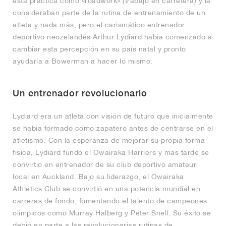
esta práctica como «roadwork» (trabajo en carretera) y la
consideraban parte de la rutina de entrenamiento de un
atleta y nada más, pero el carismático entrenador
deportivo neozelandés Arthur Lydiard había comenzado a
cambiar esta percepción en su país natal y pronto
ayudaría a Bowerman a hacer lo mismo.
Un entrenador revolucionario
Lydiard era un atleta con visión de futuro que inicialmente
se había formado como zapatero antes de centrarse en el
atletismo. Con la esperanza de mejorar su propia forma
física, Lydiard fundó el Owairaka Harriers y más tarde se
convirtió en entrenador de su club deportivo amateur
local en Auckland. Bajo su liderazgo, el Owairaka
Athletics Club se convirtió en una potencia mundial en
carreras de fondo, fomentando el talento de campeones
olímpicos como Murray Halberg y Peter Snell. Su éxito se
debió en parte a las revolucionarias rutinas de