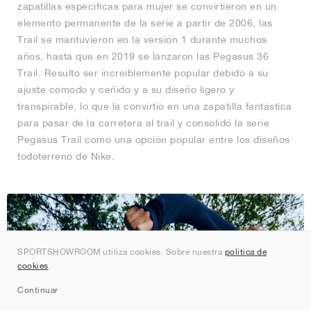
zapatillas específicas para mujer se convirtieron en un
elemento permanente de la serie a partir de 2006, las
Trail se mantuvieron en la versión 1 durante muchos
años, hasta que en 2019 se lanzaron las Pegasus 36
Trail. Resultó ser increíblemente popular debido a su
ajuste cómodo y ceñido y a su diseño ligero y
transpirable, lo que la convirtió en una zapatilla fantástica
para pasar de la carretera al trail y consolidó la serie
Pegasus Trail como una opción popular entre los diseños
todoterreno de Nike.
SPORTSHOWROOM utiliza cookies. Sobre nuestra
política de
cookies
.
Continuar