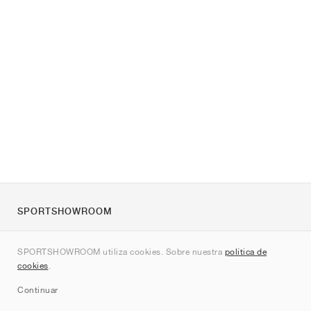
SPORTSHOWROOM
Quienes somos
SPORTSHOWROOM utiliza cookies. Sobre nuestra
política de
Contacto
cookies
.
Sitemap
Continuar