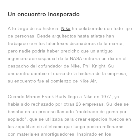
FIELD GENERAL
CRAZE
ADIRACER
MULE
471
GEL-CUMULUS 16
G.T. CUT
FORCE 58
TEKKIRA CUP
508
JORDAN
Un encuentro inesperado
KILLSHOT 2
MOTO 2K
ITALIA
LEGACY 312
ALLERDALE
G.T. FUTURE
PS8
ALOHA SUPER
600
A lo largo de su historia,
Nike
ha colaborado con todo tipo
TOTAL 90
PHENOMENA
FORUM
JUMPMAN JACK
2000
VERTEBRAE
808
de personas. Desde arquitectos hasta atletas han
trabajado con los talentosos diseñadores de la marca,
pero nadie podría haber predicho que un antiguo
AVA ROVER
1000
HAMBURG
204L
AIR MAX 95
933
ingeniero aeroespacial de la NASA entraría un día en el
despacho del cofundador de Nike, Phil Knight. Su
MIND
860V2
encuentro cambió el curso de la historia de la empresa;
su encuentro fue el comienzo de Nike Air.
AIR RIFT
Cuando Marion Frank Rudy llegó a Nike en 1977, ya
había sido rechazado por otras 23 empresas. Su idea se
basaba en un proceso llamado "moldeado de goma por
soplado", que se utilizaba para crear espacios huecos en
las zapatillas de atletismo que luego podían rellenarse
con materiales amortiguadores. Inspirado en los