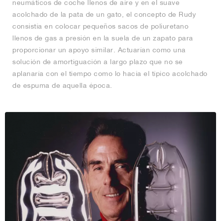
neumáticos de coche llenos de aire y en el suave
acolchado de la pata de un gato, el concepto de Rudy
consistía en colocar pequeños sacos de poliuretano
llenos de gas a presión en la suela de un zapato para
proporcionar un apoyo similar. Actuarían como una
solución de amortiguación a largo plazo que no se
aplanaría con el tiempo como lo hacía el típico acolchado
de espuma de aquella época.