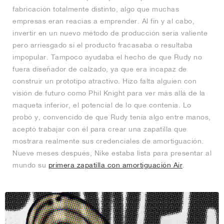
fabricación totalmente distinto, algo que muchas
empresas eran reacias a emprender. Al fin y al cabo,
invertir en un nuevo método de producción sería valiente
pero arriesgado si el producto fracasaba o resultaba
impopular. Tampoco ayudaba el hecho de que Rudy no
fuera diseñador de calzado, ya que era incapaz de
construir un prototipo atractivo. Hizo falta alguien con
visión de futuro como Phil Knight para ver más allá de la
maqueta inferior, el potencial de lo que contenía. Lo
probó y, convencido de que Rudy tenía algo entre manos,
aceptó trabajar con él para crear una zapatilla que
mostrara realmente sus credenciales de amortiguación.
Nueve meses después, Nike estaba lista para presentar al
mundo su
primera zapatilla con amortiguación Air
.