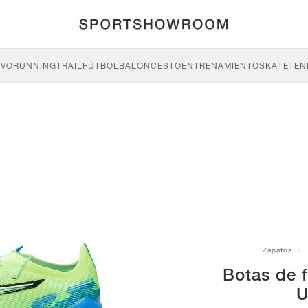
IVO
RUNNING
TRAIL
FÚTBOL
BALONCESTO
ENTRENAMIENTO
SKATE
TEN
Zapatos
Botas de 
U