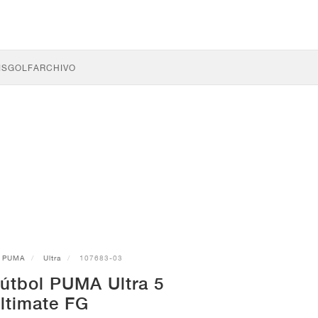
IS
GOLF
ARCHIVO
PUMA
Ultra
107683-03
fútbol PUMA Ultra 5
ltimate FG