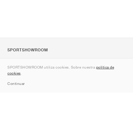
SPORTSHOWROOM
Quienes somos
SPORTSHOWROOM utiliza cookies. Sobre nuestra
política de
Contacto
cookies
.
Sitemap
Continuar
Marcas
Nike
Jordan
adidas
New Balance