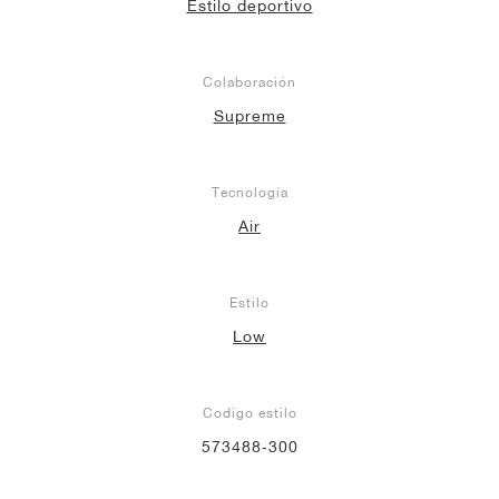
Estilo deportivo
Colaboración
Supreme
Tecnología
Air
Estilo
Low
Codigo estilo
573488‑300