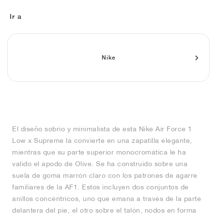
FIELD GENERAL
CRAZE
ADIRACER
MULE
471
GEL-CUMULUS 16
G.T. CUT
FORCE 58
TEKKIRA CUP
508
JORDAN
Ir a
KILLSHOT 2
MOTO 2K
ITALIA
LEGACY 312
ALLERDALE
G.T. FUTURE
PS8
ALOHA SUPER
600
TOTAL 90
PHENOMENA
FORUM
JUMPMAN JACK
2000
VERTEBRAE
808
Nike
AVA ROVER
1000
HAMBURG
204L
AIR MAX 95
933
MIND
860V2
El diseño sobrio y minimalista de esta Nike Air Force 1
AIR RIFT
Low x Supreme la convierte en una zapatilla elegante,
mientras que su parte superior monocromática le ha
valido el apodo de Olive. Se ha construido sobre una
suela de goma marrón claro con los patrones de agarre
familiares de la AF1. Estos incluyen dos conjuntos de
anillos concéntricos, uno que emana a través de la parte
delantera del pie, el otro sobre el talón, nodos en forma