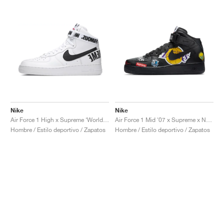
Nike
Nike
Air Force 1 High x Supreme ‘World Famous’ "White"
Air Force 1 Mid '07 x Supreme x NBA "Black"
Hombre / Estilo deportivo / Zapatos
Hombre / Estilo deportivo / Zapatos